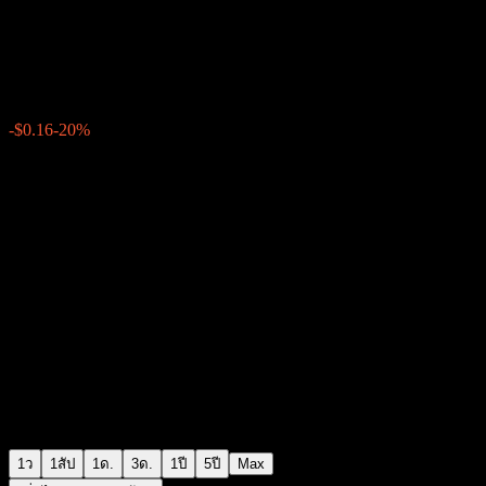
Aboitiz Power
$0.6400
18
-$0.16
-20%
Tuesday 20:00
1ว
1สัป
1ด.
3ด.
1ปี
5ปี
Max