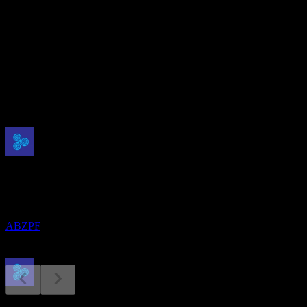
16
อัตราผลตอบแทนเงินปันผล
3.51%
เงินปันผล
0.02
กำลังจะมาถึง
ขึ้น XD
19
MAR
27
Aboitiz Power
ประมาณการ
ABZPF
การจ่ายเงินปันผล