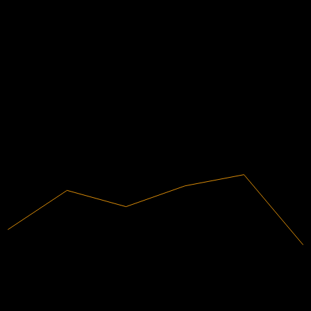
1.3
Q3 2022
ข้อมูลการเงิน
0.18
9.8%
อัตรากำไร
0.55
0.93
มีกำไร
1.3
2020
2021
2022
2023
2024
2025
198.48B
รายได้
19.45B
กำไรสุทธิ