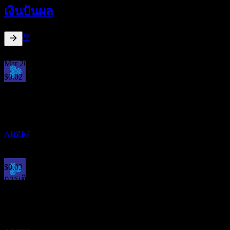
26
เงินปันผล
MAR
27
Aboitiz Power
ประมาณการ
ABZPF
3.51
%
อัตราผลตอบแทนเงินปันผล
Mar 26
$0.02
Mar 26
ขึ้น XD
$0.02
20
Mar 25
MAR
28
Aboitiz Power
$0.04
ประมาณการ
Mar 24
ABZPF
$0.04
Mar 23
$0.03
การเติบโต 10ปี
การจ่ายเงินปันผล
-1.47%
28
การเติบโต 5 ปี
MAR
28
5.02%
Aboitiz Power
การเติบโต 3 ปี
ประมาณการ