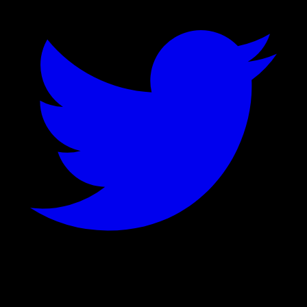
©
2026
Stock Events GmbH