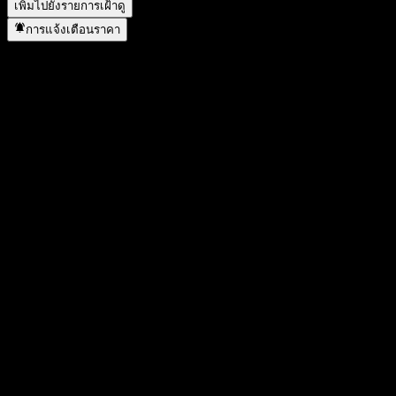
เพิ่มไปยังรายการเฝ้าดู
การแจ้งเตือนราคา
สถิติ
ราคาสูงสุดของวัน
0.8
ราคาต่ำสุดของวัน
0.8
สูงสุด 52W
0.8652
ต่ำสุด 52W
0.5796
ปริมาณการซื้อขาย
1,000
ปริมาณเฉลี่ย
28
มูลค่าตลาด
4.61B
อัตราส่วน P/E