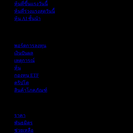
หุ้นที่ขึ้นแรงวันนี้
หุ้นที่ร่วงแรงสุดวันนี้
หุ้น AI ชั้นนำ
คุณสมบัติ
พอร์ตการลงทุน
เงินปันผล
เหตุการณ์
หุ้น
กองทุน ETF
คริปโต
สินค้าโภคภัณฑ์
company
ราคา
พันธมิตร
ช่วยเหลือ