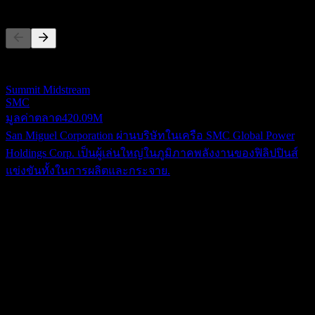
คู่แข่ง
รายการนี้เป็นการวิเคราะห์ตามเหตุการณ์ล่าสุดในตลาด ไม่ใช่
คำแนะนำการลงทุน
Summit Midstream
SMC
มูลค่าตลาด
420.09M
San Miguel Corporation ผ่านบริษัทในเครือ SMC Global Power
Holdings Corp. เป็นผู้เล่นใหญ่ในภูมิภาคพลังงานของฟิลิปปินส์
แข่งขันทั้งในการผลิตและกระจาย.
เกี่ยวกับ
Aboitiz Power Corporation ซึ่งเป็นนิติบุคคลในฟิลิปปินส์และเป็น
บริษัทย่อยของ Aboitiz Equity Ventures, Inc. ดำเนินธุรกิจอย่าง
กว้างขวางในภาคส่วนไฟฟ้าของประเทศ กิจกรรมหลัก
Show more...
ครอบคลุมถึงการผลิตไฟฟ้า การจำหน่ายไฟฟ้า และการขาย
ซีอีโอ
ปลีกไฟฟ้า บริษัทผลิตไฟฟ้าจากพอร์ตโฟลิโอของโรงไฟฟ้าที่