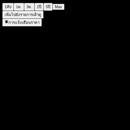
1สัป
1ด.
3ด.
1ปี
5ปี
Max
เพิ่มไปยังรายการเฝ้าดู
การแจ้งเตือนราคา
สถิติ
ราคาสูงสุดของวัน
14,978
ราคาต่ำสุดของวัน
14,978
สูงสุด 52W
15,055
ต่ำสุด 52W
12,965
ปริมาณการซื้อขาย
-
ปริมาณเฉลี่ย
-
มูลค่าตลาด