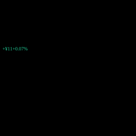
GCI Endowment Fund
Growth
¥14,978
0
+¥11
+0.07%
สัปดาห์ที่ผ่านมา