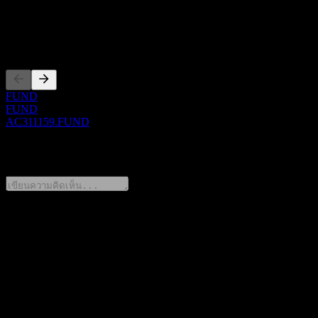
AC311159
การจดทะเบียน
FUND
FUND
AC311159.FUND
0 Comments
แชร์ความคิดของคุณ
FAQ
วันนี้ราคาหุ้น GCI Endowment Fund Growth เท่าไหร่?
▼
สัญลักษณ์หุ้นของ GCI Endowment Fund Growth คืออะไร?
▼