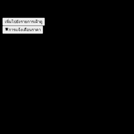
GCI Endowment Fund Growth อยู่ในภาคส่วนใด?
▼
GCI Endowment Fund Growth ดำเนินการแตกพาร์เมื่อใด?
▼
เพิ่มไปยังรายการเฝ้าดู
การแจ้งเตือนราคา