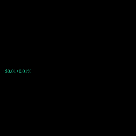
JPMorgan Chase Financial
Company LLC Autocallable
Snowball Barrier Note
ACDUSXX
$112.42
0
+$0.01
+0.01%
สัปดาห์ที่ผ่านมา