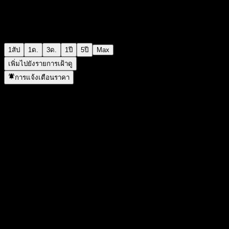
1สัป
1ด.
3ด.
1ปี
5ปี
Max
เพิ่มไปยังรายการเฝ้าดู
การแจ้งเตือนราคา
สถิติ
ราคาสูงสุดของวัน
-
ราคาต่ำสุดของวัน
-
สูงสุด 52W
112.42
ต่ำสุด 52W
104.4
ปริมาณการซื้อขาย