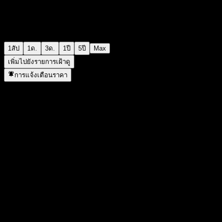
1สัป
1ด.
3ด.
1ปี
5ปี
Max
เพิ่มไปยังรายการเฝ้าดู
การแจ้งเตือนราคา
สถิติ
ราคาสูงสุดของวัน
-
ราคาต่ำสุดของวัน
-
สูงสุด 52W
10.12
ต่ำสุด 52W
9.55
ปริมาณการซื้อขาย