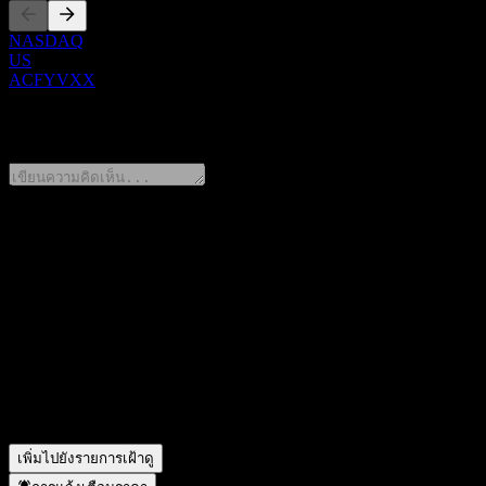
NASDAQ
US
ACFYVXX
0 Comments
แชร์ความคิดของคุณ
FAQ
วันนี้ราคาหุ้น ACFYVXX เท่าไหร่?
▼
สัญลักษณ์หุ้นของ ACFYVXX คืออะไร?
▼
ACFYVXX อยู่ในภาคส่วนใด?
▼
ACFYVXX ดำเนินการแตกพาร์เมื่อใด?
▼
เพิ่มไปยังรายการเฝ้าดู