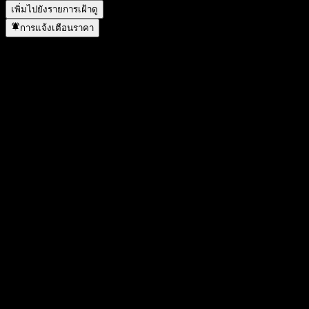
เพิ่มไปยังรายการเฝ้าดู
การแจ้งเตือนราคา
สถิติ
ราคาสูงสุดของวัน
-
ราคาต่ำสุดของวัน
-
สูงสุด 52W
10.45
ต่ำสุด 52W
8.72
ปริมาณการซื้อขาย
-
ปริมาณเฉลี่ย
-
มูลค่าตลาด
0
อัตราส่วน P/E