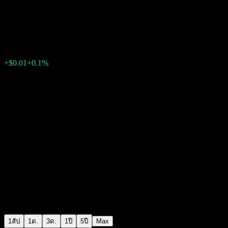
ACFYVXX
$10.45
0
+$0.01
+0.1%
สัปดาห์ที่ผ่านมา
1สัป
1ด.
3ด.
1ปี
5ปี
Max