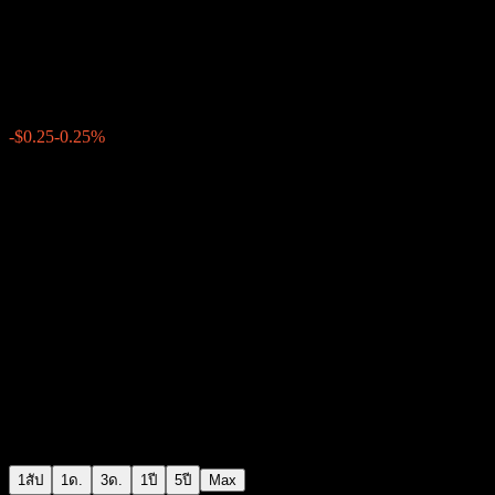
Morgan Stanley Bank N.A. Cap
$98.47
0
-$0.25
-0.25%
สัปดาห์ที่ผ่านมา
1สัป
1ด.
3ด.
1ปี
5ปี
Max