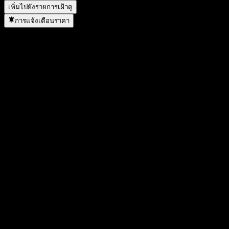
เพิ่มไปยังรายการเฝ้าดู
การแจ้งเตือนราคา
สถิติ
ราคาสูงสุดของวัน
-
ราคาต่ำสุดของวัน
-
สูงสุด 52W
99.96
ต่ำสุด 52W
94.07
ปริมาณการซื้อขาย
-
ปริมาณเฉลี่ย
-
มูลค่าตลาด
0
อัตราส่วน P/E