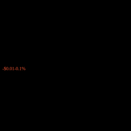
UBS London Branch
Autocallable Contingent
Interest Barrier Note
ACLZRXX
$10.46
0
-$0.01
-0.1%
สัปดาห์ที่ผ่านมา