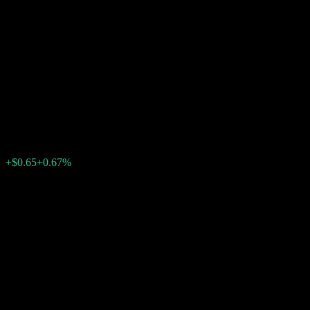
GS Finance Autocallable
Contingent Interest Worst Of
Barrier Note With Coupon
Memory ACNFLXX
$97.18
0
+$0.65
+0.67%
สัปดาห์ที่ผ่านมา