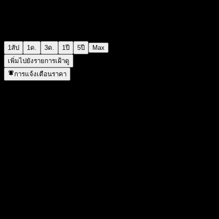
1สัป
1ด.
3ด.
1ปี
5ปี
Max
เพิ่มไปยังรายการเฝ้าดู
การแจ้งเตือนราคา
สถิติ
ราคาสูงสุดของวัน
-
ราคาต่ำสุดของวัน
-
สูงสุด 52W
102.33
ต่ำสุด 52W
91.93
ปริมาณการซื้อขาย