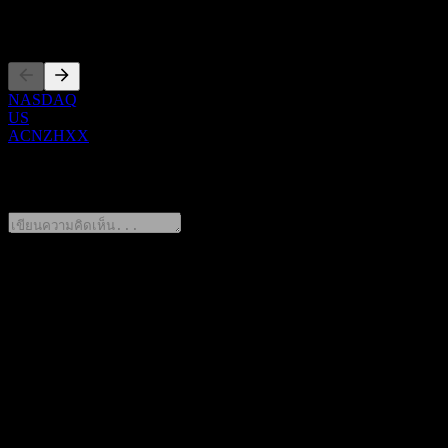
การจดทะเบียน
NASDAQ
US
ACNZHXX
0 Comments
แชร์ความคิดของคุณ
FAQ
วันนี้ราคาหุ้น GS Finance Dual Directional Buffer Note
ACNZHXX เท่าไหร่?
▼
สัญลักษณ์หุ้นของ GS Finance Dual Directional Buffer Note