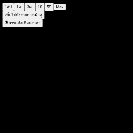
1สัป
1ด.
3ด.
1ปี
5ปี
Max
เพิ่มไปยังรายการเฝ้าดู
การแจ้งเตือนราคา
สถิติ
ราคาสูงสุดของวัน
-
ราคาต่ำสุดของวัน
-
สูงสุด 52W
105.81
ต่ำสุด 52W
91.93
ปริมาณการซื้อขาย
-
ปริมาณเฉลี่ย
-
มูลค่าตลาด