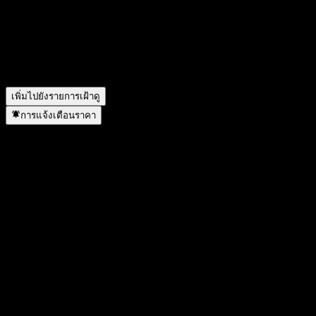
ACNZHXX คืออะไร?
▼
GS Finance Dual Directional Buffer Note ACNZHXX อยู่ใน
ภาคส่วนใด?
▼
GS Finance Dual Directional Buffer Note ACNZHXX ดำเนิน
การแตกพาร์เมื่อใด?
▼
เพิ่มไปยังรายการเฝ้าดู
การแจ้งเตือนราคา