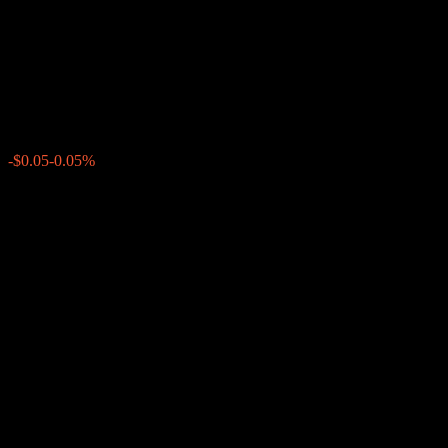
GS Finance Dual Directional
Buffer Note ACNZHXX
$105.81
0
-$0.05
-0.05%
สัปดาห์ที่ผ่านมา