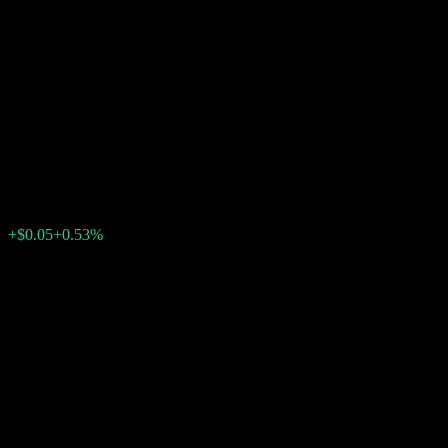
UBS London Branch
Autocallable Contingent
Interest Barrier Note
ACRXRXX
$9.57
0
+$0.05
+0.53%
สัปดาห์ที่ผ่านมา