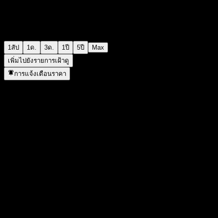
1สัป
1ด.
3ด.
1ปี
5ปี
Max
เพิ่มไปยังรายการเฝ้าดู
การแจ้งเตือนราคา
สถิติ
ราคาสูงสุดของวัน
-
ราคาต่ำสุดของวัน
-
สูงสุด 52W
10.13
ต่ำสุด 52W
8.77
ปริมาณการซื้อขาย