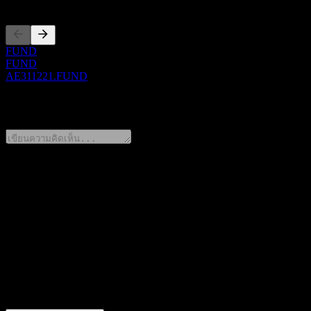
FUND
FUND
AE311221.FUND
0 Comments
แชร์ความคิดของคุณ
FAQ
วันนี้ราคาหุ้น Aozora New Global Diversified Fund (Qualified O
สัญลักษณ์หุ้นของ Aozora New Global Diversified Fund (Qualif
Aozora New Global Diversified Fund (Qualified Open End) 202
Aozora New Global Diversified Fund (Qualified Open End) 202