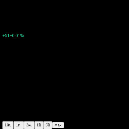
Aozora New Global Diversified
¥11,403
0
+¥1
+0.01%
สัปดาห์ที่ผ่านมา
1สัป
1ด.
3ด.
1ปี
5ปี
Max