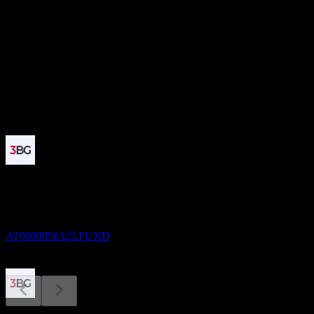
-
อัตราผลตอบแทนเงินปันผล
2.25%
เงินปันผล
0.14
กำลังจะมาถึง
ขึ้น XD
1
DEC
3 Banken Euro Bond-Mix A
ประมาณการ
AT0000856323.FUND
การจ่ายเงินปันผล