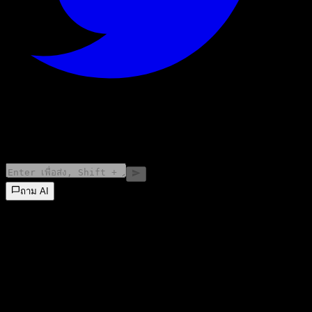
©
2026
Stock Events GmbH
ถาม AI