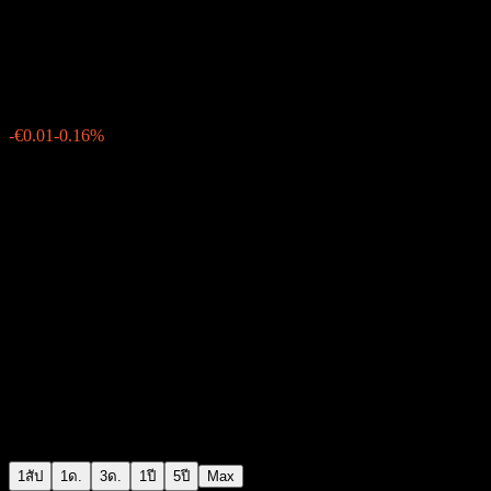
3 Banken Euro Bond-Mix A
€6.21
0
-€0.01
-0.16%
สัปดาห์ที่ผ่านมา
1สัป
1ด.
3ด.
1ปี
5ปี
Max