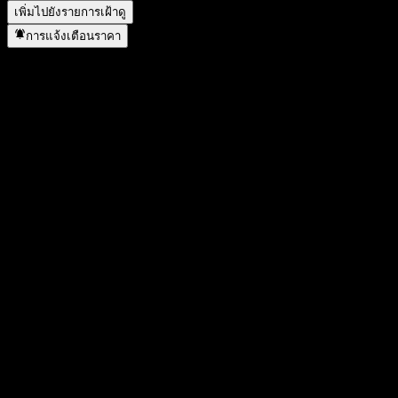
เพิ่มไปยังรายการเฝ้าดู
การแจ้งเตือนราคา
สถิติ
ราคาสูงสุดของวัน
6.21
ราคาต่ำสุดของวัน
6.21
สูงสุด 52W
6.41
ต่ำสุด 52W
6.13
ปริมาณการซื้อขาย
-
ปริมาณเฉลี่ย
-
มูลค่าตลาด
0
อัตราส่วน P/E