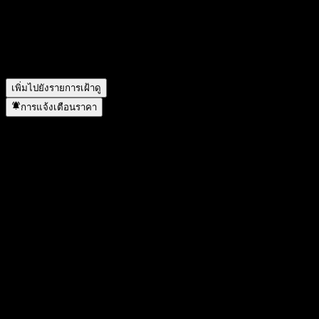
ไม่?
▼
3 Banken Euro Bond-Mix A จ่ายเงินปันผลหรือไม่?
▼
3 Banken Euro Bond-Mix A อยู่ในภาคส่วนใด?
▼
3 Banken Euro Bond-Mix A ดำเนินการแตกพาร์เมื่อใด?
▼
เพิ่มไปยังรายการเฝ้าดู
การแจ้งเตือนราคา