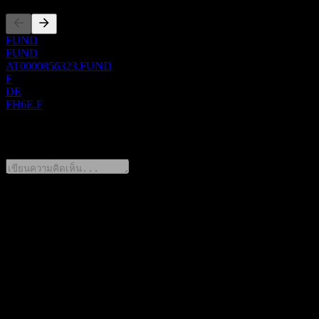
FUND
FUND
AT0000856323.FUND
F
DE
FH6E.F
0 Comments
แชร์ความคิดของคุณ
FAQ
วันนี้ราคาหุ้น 3 Banken Euro Bond-Mix A เท่าไหร่?
▼
สัญลักษณ์หุ้นของ 3 Banken Euro Bond-Mix A คืออะไร?
▼
ราคาหุ้นของ 3 Banken Euro Bond-Mix A กำลังเพิ่มขึ้นหรือ