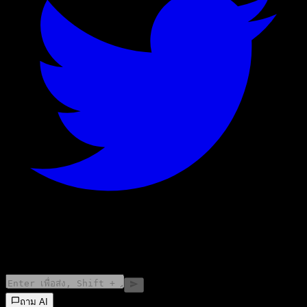
©
2026
Stock Events GmbH
ถาม AI