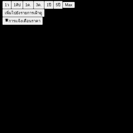
1ว
1สัป
1ด.
3ด.
1ปี
5ปี
Max
เพิ่มไปยังรายการเฝ้าดู
การแจ้งเตือนราคา
สถิติ
ราคาสูงสุดของวัน
-
ราคาต่ำสุดของวัน
-
สูงสุด 52W
96.94
ต่ำสุด 52W
93.05
ปริมาณการซื้อขาย
-
ปริมาณเฉลี่ย
-
มูลค่าตลาด