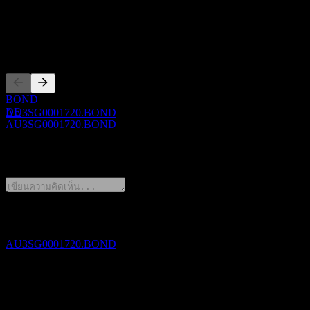
WKN
A19Q7C
การจดทะเบียน
ขึ้น XD
20
APR
28
New South Wales Treasury 3% 17/29
BOND
ประมาณการ
DE
AU3SG0001720.BOND
AU3SG0001720.BOND
0 Comments
การจ่ายเงินปันผล
20
APR
28
New South Wales Treasury 3% 17/29
แชร์ความคิดของคุณ
ประมาณการ
AU3SG0001720.BOND
FAQ
วันนี้ราคาหุ้น New South Wales Treasury 3% 17/29 เท่าไหร่?
▼