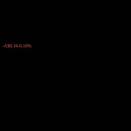
New South Wales Treasury 3%
17/29
A$94.55
0
-A$0.16
-0.16%
Friday 07:12