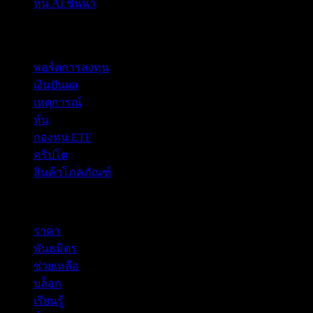
หุ้น AI ชั้นนำ
คุณสมบัติ
พอร์ตการลงทุน
เงินปันผล
เหตุการณ์
หุ้น
กองทุน ETF
คริปโต
สินค้าโภคภัณฑ์
company
ราคา
พันธมิตร
ช่วยเหลือ
บล็อก
เรียนรู้