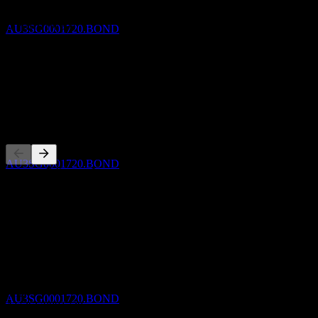
New South Wales Treasury 3% 17/29
ไม่มี
ประมาณการ
การเติบโต 3 ปี
AU3SG0001720.BOND
ไม่มี
การเติบโต 1ปี
ไม่มี
ขึ้น XD
คู่แข่ง
20
OCT
27
New South Wales Treasury 3% 17/29
ประมาณการ
AU3SG0001720.BOND
รายการนี้เป็นการวิเคราะห์ตามเหตุการณ์ล่าสุดในตลาด ไม่ใช่
คำแนะนำการลงทุน
เกี่ยวกับ
การจ่ายเงินปันผล
20
Show more...
OCT
27
New South Wales Treasury 3% 17/29
ซีอีโอ
ประมาณการ
ISIN
AU3SG0001720.BOND
AU3SG0001720