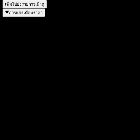
เพิ่มไปยังรายการเฝ้าดู
การแจ้งเตือนราคา
สถิติ
ราคาสูงสุดของวัน
-
ราคาต่ำสุดของวัน
-
สูงสุด 52W
1.461
ต่ำสุด 52W
1.243
ปริมาณการซื้อขาย
-
ปริมาณเฉลี่ย
-
มูลค่าตลาด
0
อัตราส่วน P/E