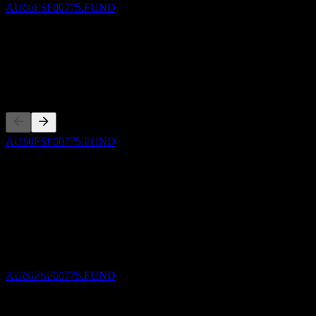
การเติบโต 3 ปี
AU60FSF00775.FUND
144.1%
การเติบโต 1ปี
-0.75%
การจ่ายเงินปันผล
คู่แข่ง
26
MAR
27
CFS MIF-High Growth
ประมาณการ
รายการนี้เป็นการวิเคราะห์ตามเหตุการณ์ล่าสุดในตลาด ไม่ใช่
AU60FSF00775.FUND
คำแนะนำการลงทุน
เกี่ยวกับ
ขึ้น XD
29
Show more...
MAR
27
ซีอีโอ
CFS MIF-High Growth
ISIN
ประมาณการ
AU60FSF00775
AU60FSF00775.FUND
การจดทะเบียน