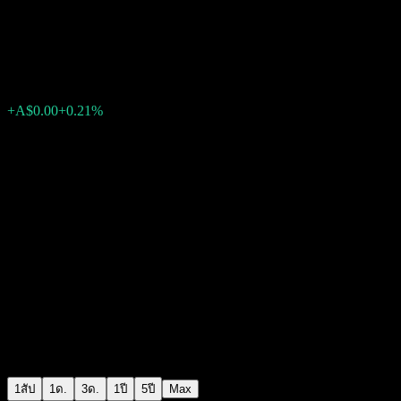
CFS MIF-High Growth
A$1.2767
0
+A$0.00
+0.21%
สัปดาห์ที่ผ่านมา
1สัป
1ด.
3ด.
1ปี
5ปี
Max