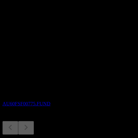
-
อัตราผลตอบแทนเงินปันผล
21.92%
เงินปันผล
0.28
กำลังจะมาถึง
ขึ้น XD
25
SEP
CFS MIF-High Growth
ประมาณการ
AU60FSF00775.FUND
การจ่ายเงินปันผล