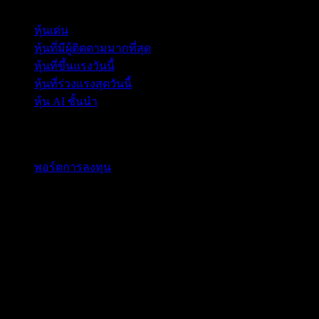
หุ้นเด่น
หุ้นที่มีผู้ติดตามมากที่สุด
หุ้นที่ขึ้นแรงวันนี้
หุ้นที่ร่วงแรงสุดวันนี้
หุ้น AI ชั้นนำ
คุณสมบัติ
พอร์ตการลงทุน
เงินปันผล
เหตุการณ์
หุ้น
กองทุน ETF
คริปโต
สินค้าโภคภัณฑ์
company