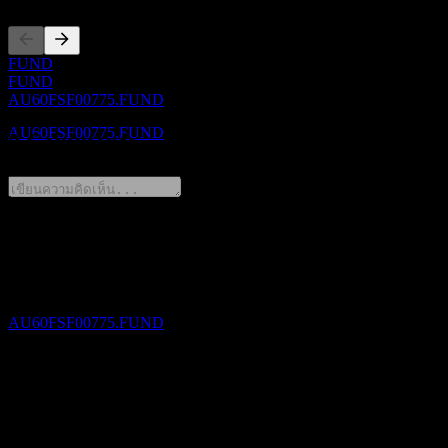
ขึ้น XD
FUND
30
FUND
JUN
27
AU60FSF00775.FUND
CFS MIF-High Growth
ประมาณการ
AU60FSF00775.FUND
0 Comments
การจ่ายเงินปันผล
แชร์ความคิดของคุณ
30
JUN
27
CFS MIF-High Growth
FAQ
ประมาณการ
AU60FSF00775.FUND
วันนี้ราคาหุ้น CFS MIF-High Growth เท่าไหร่?
▼
สัญลักษณ์หุ้นของ CFS MIF-High Growth คืออะไร?
▼
ราคาหุ้นของ CFS MIF-High Growth กำลังเพิ่มขึ้นหรือไม่?
▼
CFS MIF-High Growth จ่ายเงินปันผลหรือไม่?
▼
การจ่ายเงินปันผล
24