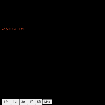
ipac life choices Active 70
A$1.1878
0
-A$0.00
-0.13%
สัปดาห์ที่ผ่านมา
1สัป
1ด.
3ด.
1ปี
5ปี
Max