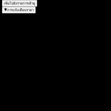
เพิ่มไปยังรายการเฝ้าดู
การแจ้งเตือนราคา
สถิติ
ราคาสูงสุดของวัน
-
ราคาต่ำสุดของวัน
-
สูงสุด 52W
1.2548
ต่ำสุด 52W
1.155
ปริมาณการซื้อขาย
-
ปริมาณเฉลี่ย
-
มูลค่าตลาด
0
อัตราส่วน P/E