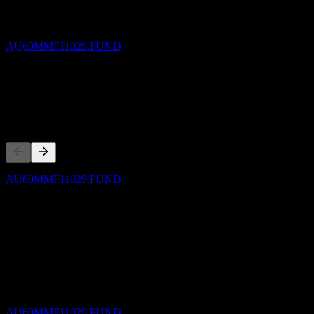
OnePath OA IP-Merlon Australian Share
ไม่มี
Income-NEF
การเติบโต 3 ปี
ประมาณการ
AU60MMF11029.FUND
ไม่มี
การเติบโต 1ปี
102.46%
ขึ้น XD
คู่แข่ง
30
OCT
OnePath OA IP-Merlon Australian Share
Income-NEF
ประมาณการ
รายการนี้เป็นการวิเคราะห์ตามเหตุการณ์ล่าสุดในตลาด ไม่ใช่
AU60MMF11029.FUND
คำแนะนำการลงทุน
เกี่ยวกับ
การจ่ายเงินปันผล
30
Show more...
OCT
ซีอีโอ
OnePath OA IP-Merlon Australian Share
ISIN
Income-NEF
AU60MMF11029
ประมาณการ
AU60MMF11029.FUND