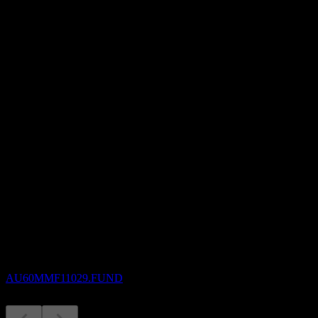
0
อัตราส่วน P/E
-
อัตราผลตอบแทนเงินปันผล
2.25%
เงินปันผล
0.02
กำลังจะมาถึง
ขึ้น XD
31
AUG
OnePath OA IP-Merlon Australian Share
Income-NEF
ประมาณการ
AU60MMF11029.FUND