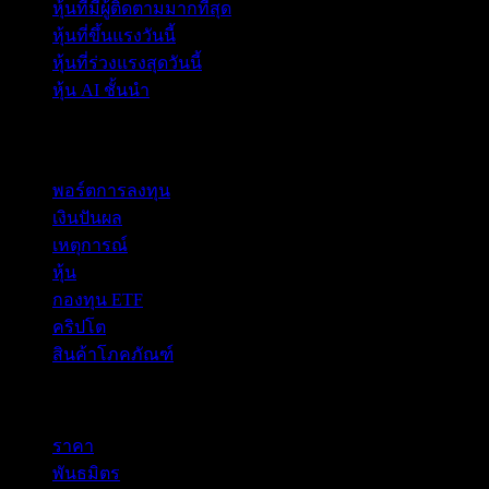
หุ้นที่มีผู้ติดตามมากที่สุด
หุ้นที่ขึ้นแรงวันนี้
หุ้นที่ร่วงแรงสุดวันนี้
หุ้น AI ชั้นนำ
คุณสมบัติ
พอร์ตการลงทุน
เงินปันผล
เหตุการณ์
หุ้น
กองทุน ETF
คริปโต
สินค้าโภคภัณฑ์
company
ราคา
พันธมิตร