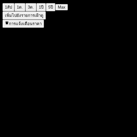
1สัป
1ด.
3ด.
1ปี
5ปี
Max
เพิ่มไปยังรายการเฝ้าดู
การแจ้งเตือนราคา
สถิติ
ราคาสูงสุดของวัน
-
ราคาต่ำสุดของวัน
-
สูงสุด 52W
0.786
ต่ำสุด 52W
0.7413
ปริมาณการซื้อขาย
-
ปริมาณเฉลี่ย
-
มูลค่าตลาด