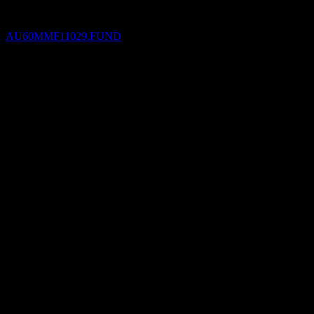
OnePath OA IP-Merlon Australian Share
Income-NEF
ประมาณการ
AU60MMF11029.FUND