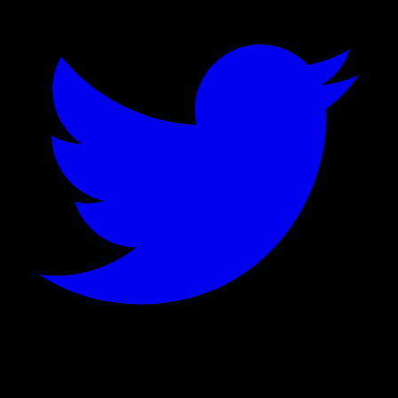
©
2026
Stock Events GmbH