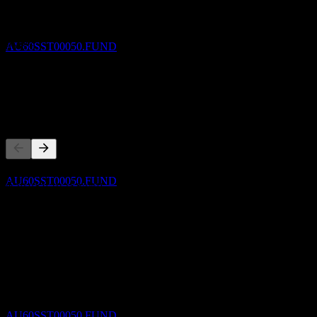
State Street Australian Fixed Income Index
ไม่มี
Trust
การเติบโต 3 ปี
ประมาณการ
96.8%
AU60SST00050.FUND
การเติบโต 1ปี
50.32%
ขึ้น XD
คู่แข่ง
31
MAR
27
State Street Australian Fixed Income Index
Trust
รายการนี้เป็นการวิเคราะห์ตามเหตุการณ์ล่าสุดในตลาด ไม่ใช่
ประมาณการ
AU60SST00050.FUND
คำแนะนำการลงทุน
เกี่ยวกับ
การจ่ายเงินปันผล
31
Show more...
MAR
27
ซีอีโอ
State Street Australian Fixed Income Index
ISIN
Trust
AU60SST00050
ประมาณการ
AU60SST00050.FUND