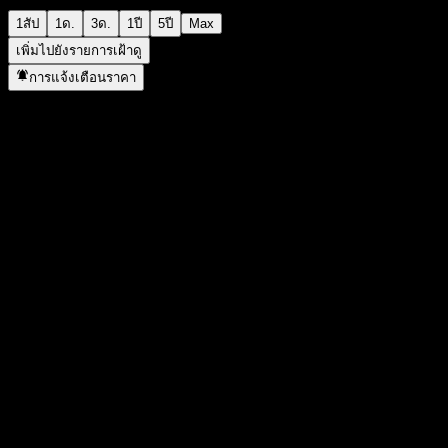
1สัป
1ด.
3ด.
1ปี
5ปี
Max
เพิ่มไปยังรายการเฝ้าดู
การแจ้งเตือนราคา
สถิติ
ราคาสูงสุดของวัน
-
ราคาต่ำสุดของวัน
-
สูงสุด 52W
1.011
ต่ำสุด 52W
0.9624
ปริมาณการซื้อขาย
-
ปริมาณเฉลี่ย
-
มูลค่าตลาด