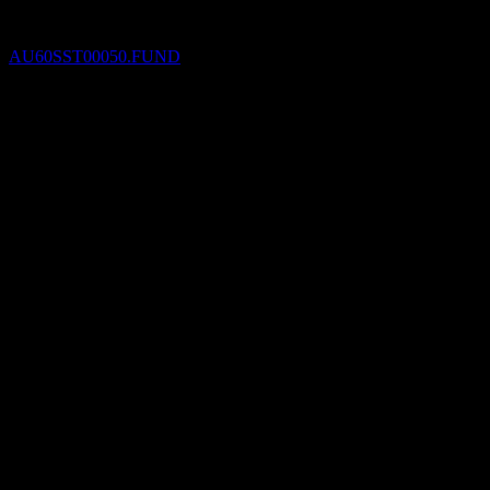
State Street Australian Fixed Income Index
Trust
ประมาณการ
AU60SST00050.FUND