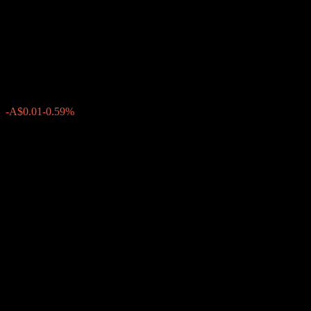
State Street Australian Fixed
Income Index Trust
A$0.9624
0
-A$0.01
-0.59%
สัปดาห์ที่ผ่านมา