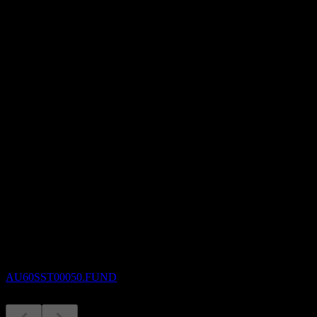
0
อัตราส่วน P/E
-
อัตราผลตอบแทนเงินปันผล
2.42%
เงินปันผล
0.02
กำลังจะมาถึง
ขึ้น XD
30
SEP
State Street Australian Fixed Income Index
Trust
ประมาณการ
AU60SST00050.FUND