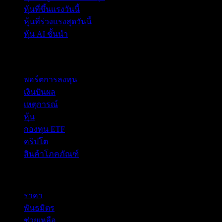
หุ้นที่ขึ้นแรงวันนี้
หุ้นที่ร่วงแรงสุดวันนี้
หุ้น AI ชั้นนำ
คุณสมบัติ
พอร์ตการลงทุน
เงินปันผล
เหตุการณ์
หุ้น
กองทุน ETF
คริปโต
สินค้าโภคภัณฑ์
company
ราคา
พันธมิตร
ช่วยเหลือ