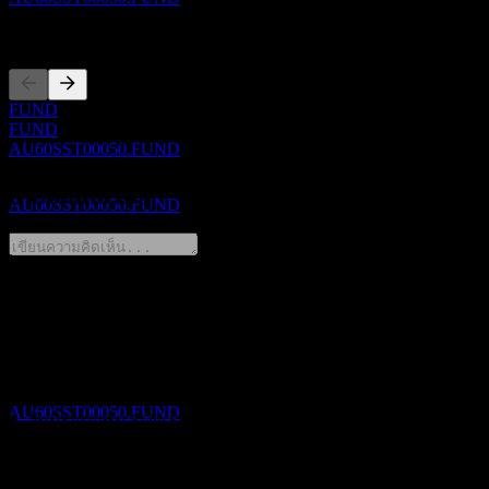
การจดทะเบียน
ขึ้น XD
FUND
30
FUND
SEP
27
AU60SST00050.FUND
State Street Australian Fixed Income Index
Trust
0 Comments
ประมาณการ
AU60SST00050.FUND
การจ่ายเงินปันผล
แชร์ความคิดของคุณ
30
SEP
27
State Street Australian Fixed Income Index
FAQ
Trust
ประมาณการ
AU60SST00050.FUND
วันนี้ราคาหุ้น State Street Australian Fixed Income Index Trust
เท่าไหร่?
▼
สัญลักษณ์หุ้นของ State Street Australian Fixed Income Index