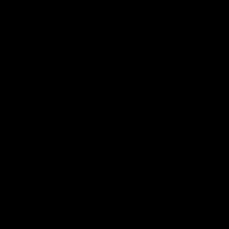
rica)