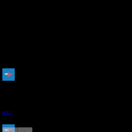
443.33B
อัตราส่วน P/E
14.81
อัตราผลตอบแทนเงินปันผล
2.03%
เงินปันผล
1.28
กำลังจะมาถึง
ขึ้น XD
4
SEP
แบงก์ออฟอเมริกา (Bank Of America)
เพิ่มขึ้น
BAC