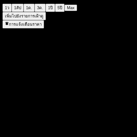
1ว
1สัป
1ด.
3ด.
1ปี
5ปี
Max
เพิ่มไปยังรายการเฝ้าดู
การแจ้งเตือนราคา
สถิติ
ราคาสูงสุดของวัน
63.22
ราคาต่ำสุดของวัน
62.39
สูงสุด 52W
63.22
ต่ำสุด 52W
44.98
ปริมาณการซื้อขาย
14,560,187
ปริมาณเฉลี่ย
36,444,064
มูลค่าตลาด