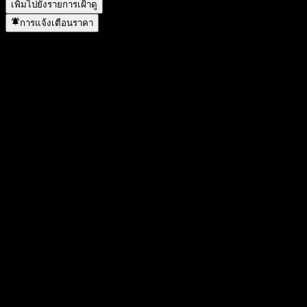
เพิ่มไปยังรายการเฝ้าดู
การแจ้งเตือนราคา
สถิติ
ราคาสูงสุดของวัน
18
ราคาต่ำสุดของวัน
18
สูงสุด 52W
53
ต่ำสุด 52W
9
ปริมาณการซื้อขาย
4,218,600
ปริมาณเฉลี่ย
-
มูลค่าตลาด
106.25B
อัตราส่วน P/E