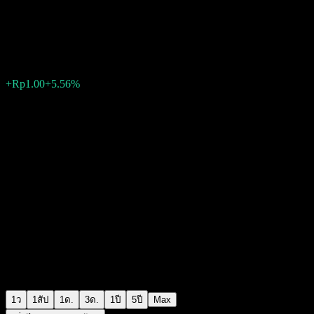
Bhakti Agung Propertindo Tbk
Rp19.00
1
+Rp1.00
+5.56%
Friday 09:08
1ว
1สัป
1ด.
3ด.
1ปี
5ปี
Max