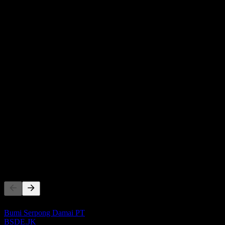
1.59B
รายได้
-22.66B
กำไรสุทธิ
คู่แข่ง
รายการนี้เป็นการวิเคราะห์ตามเหตุการณ์ล่าสุดในตลาด ไม่ใช
Bumi Serpong Damai PT
BSDE.JK