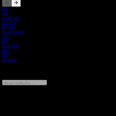
ด้านการตลาด การเงิน และบริการด้านการบริหาร จัดตั้งขึ้นในปี
BA
ค.ศ. 1851 โดยมีสำนักงานใหญ่ตั้งอยู่ที่เมืองเมลเบิร์น ประเทศ
AR
ออสเตรเลีย
BHPD.BA
BOATS
BOATS
BHP.BOATS
STU
DE
BHP.STU
MU
DE
BHP.MU
0 Comments
แชร์ความคิดของคุณ
FAQ