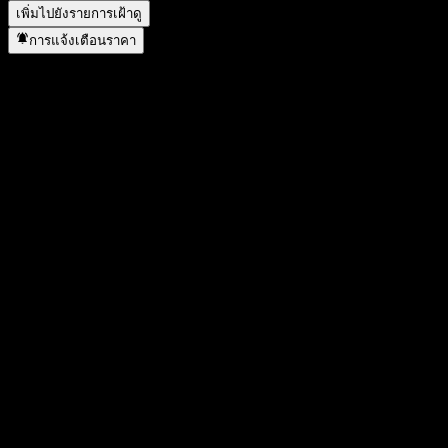
เพิ่มไปยังรายการเฝ้าดู
การแจ้งเตือนราคา
สถิติ
ราคาสูงสุดของวัน
89.69
ราคาต่ำสุดของวัน
88.06
สูงสุด 52W
93.83
ต่ำสุด 52W
51.72
ปริมาณการซื้อขาย
1,069,053
ปริมาณเฉลี่ย
2,691,073
มูลค่าตลาด
224.59B
อัตราส่วน P/E