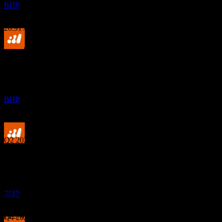
BHP
-7.86%
การเติบโต 1ปี
20.91%
ผลประกอบการ
การจ่ายเงินปันผล
26
MAR
27
17
Aug
คาดการณ์
BHP Group Limited
Q4 2023
ประมาณการ
BHP
Q1 2024
Q2 2024
ขึ้น XD
6
Q4 2024
SEP
27
BHP Group Limited
ประมาณการ
Q2 2025
BHP
EPS ที่คาดการณ์
1.894112562700145
EPS จริง
Q4 2025