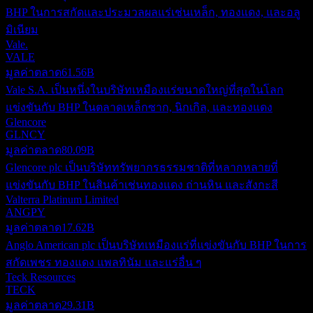
BHP ในการสกัดและประมวลผลแร่เช่นเหล็ก, ทองแดง, และอลู
มิเนียม
Vale.
VALE
มูลค่าตลาด
61.56B
Vale S.A. เป็นหนึ่งในบริษัทเหมืองแร่ขนาดใหญ่ที่สุดในโลก
แข่งขันกับ BHP ในตลาดเหล็กซาก, นิกเกิล, และทองแดง
Glencore
GLNCY
มูลค่าตลาด
80.09B
Glencore plc เป็นบริษัททรัพยากรธรรมชาติที่หลากหลายที่
แข่งขันกับ BHP ในสินค้าเช่นทองแดง ถ่านหิน และสังกะสี
Valterra Platinum Limited
ANGPY
มูลค่าตลาด
17.62B
Anglo American plc เป็นบริษัทเหมืองแร่ที่แข่งขันกับ BHP ในการ
สกัดเพชร ทองแดง แพลทินัม และแร่อื่น ๆ
Teck Resources
TECK
มูลค่าตลาด
29.31B