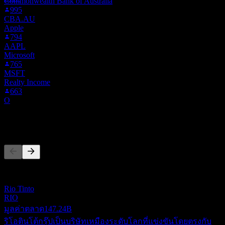
Commonwealth Bank of Australia
995
CBA.AU
Apple
794
AAPL
Microsoft
765
MSFT
Realty Income
663
O
คู่แข่ง
รายการนี้เป็นการวิเคราะห์ตามเหตุการณ์ล่าสุดในตลาด ไม่ใช่
คำแนะนำการลงทุน
Rio Tinto
RIO
มูลค่าตลาด
147.24B
ริโอตินโต้กรุ๊ปเป็นบริษัทเหมืองระดับโลกที่แข่งขันโดยตรงกับ