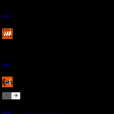
การจัดอันดับนักวิเคราะห์
MAR
28
BHP Group Limited
ประมาณการ
BHP
69.50
ราคาเป้าหมายเฉลี่ย
ประมาณการสูงสุดคือ 91.00.
จาก 2 การให้คะแนนในช่วง 6 เดือนที่ผ่านมา นี่ไม่ใช่คำแนะนำ
การลงทุน
ขึ้น XD
ซื้อ
5
0
%
SEP
28
ถือ
BHP Group Limited
100
%
ประมาณการ
ขาย
BHP
0
%
ผู้คนก็ติดตามเช่นกัน
การจ่ายเงินปันผล
25
SEP
28
รายการนี้อ้างอิงจากรายการเฝ้าดูของผู้ใช้ Stock Events ที่
BHP Group Limited
ติดตาม BHP ไม่ใช่คำแนะนำการลงทุน
ประมาณการ
BHP