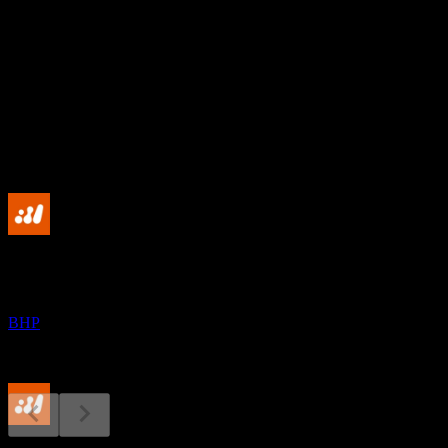
20.27
อัตราผลตอบแทนเงินปันผล
2.98%
เงินปันผล
2.63
กำลังจะมาถึง
ผลประกอบการ
17
AUG
BHP Group Limited
BHP
ขึ้น XD