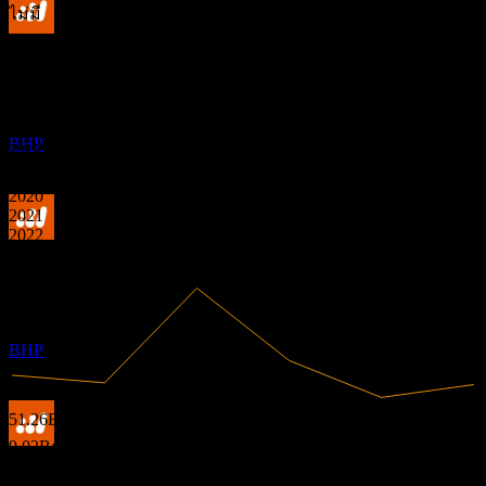
ไม่มี
การจ่ายเงินปันผล
ถัดไป
ข้อมูลการเงิน
24
SEP
27
0
BHP Group Limited
0.69
17.59%
อัตรากำไร
1.38
ประมาณการ
BHP
2.07
มีกำไร
2019
2020
2021
2022
ขึ้น XD
2023
2024
6
MAR
28
BHP Group Limited
ประมาณการ
BHP
51.26B
รายได้
9.02B
กำไรสุทธิ
การจ่ายเงินปันผล
24