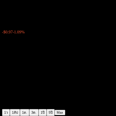
BHP Group Limited
$88.41
8117
-$0.97
-1.09%
16:28 วันนี้
1ว
1สัป
1ด.
3ด.
1ปี
5ปี
Max