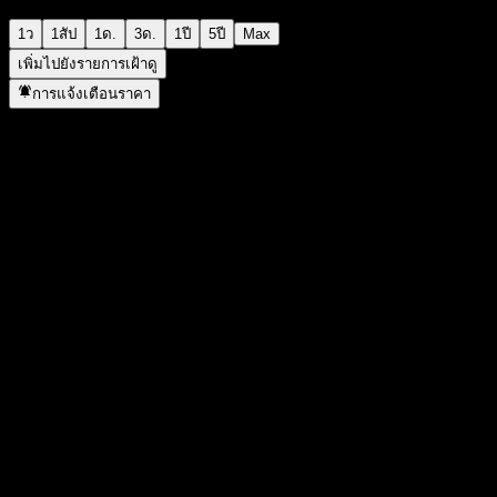
1ว
1สัป
1ด.
3ด.
1ปี
5ปี
Max
เพิ่มไปยังรายการเฝ้าดู
การแจ้งเตือนราคา
สถิติ
ราคาสูงสุดของวัน
2.16
ราคาต่ำสุดของวัน
2.12
สูงสุด 52W
3.12
ต่ำสุด 52W
1.7
ปริมาณการซื้อขาย
7,000
ปริมาณเฉลี่ย
182,431
มูลค่าตลาด