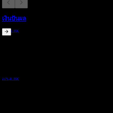
การจ่ายเงินปันผล
4
เงินปันผล
SEP
Bioscience Animal Health Public Company
ประมาณการ
BIS-R.BK
5.61
%
อัตราผลตอบแทนเงินปันผล
Sep 26
฿0.08
ขึ้น XD
May 26
29
฿0.04
APR
27
Sep 25
Bioscience Animal Health Public Company
ประมาณการ
฿0.08
BIS-R.BK
May 25
฿0.09
Sep 24
฿0.05
การจ่ายเงินปันผล
การเติบโต 10ปี
19