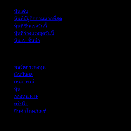
หุ้นเด่น
หุ้นที่มีผู้ติดตามมากที่สุด
หุ้นที่ขึ้นแรงวันนี้
หุ้นที่ร่วงแรงสุดวันนี้
หุ้น AI ชั้นนำ
คุณสมบัติ
พอร์ตการลงทุน
เงินปันผล
เหตุการณ์
หุ้น
กองทุน ETF
คริปโต
สินค้าโภคภัณฑ์
company