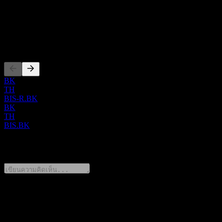
เครื่องมือวินิจฉัย; และผลิตภัณฑ์ด้านสุขภาพและโภชนาการ
ISIN
สัตว์ บริษัทก่อตั้งขึ้นในปี 2004 และมีสำนักงานใหญ่อยู่ที่นนทบุรี
THA776010R16
ประเทศไทย.
การจดทะเบียน
BK
TH
BIS-R.BK
BK
TH
BIS.BK
0 Comments
แชร์ความคิดของคุณ