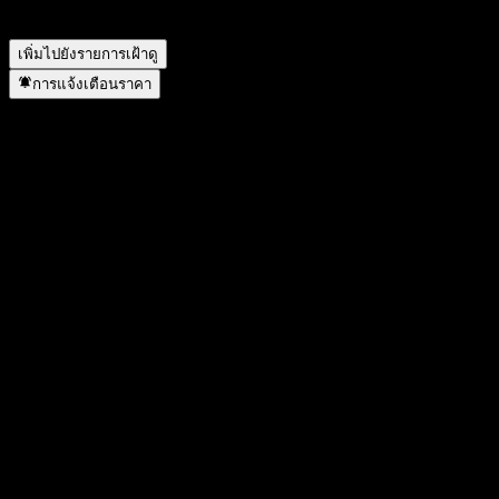
อยู่ที่ไหน?
▼
เพิ่มไปยังรายการเฝ้าดู
การแจ้งเตือนราคา