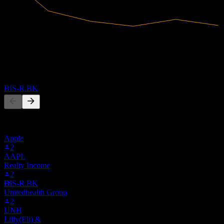
3.91B
รายได้
ขึ้น XD
85.24M
กำไรสุทธิ
1
MAY
28
Bioscience Animal Health Public Company
ผู้คนก็ติดตามเช่นกัน
ประมาณการ
BIS-R.BK
รายการนี้อ้างอิงจากรายการเฝ้าดูของผู้ใช้ Stock Events ที่
ติดตาม BIS-R.BK ไม่ใช่คำแนะนำการลงทุน
Apple
การจ่ายเงินปันผล
2
19
AAPL
MAY
28
Realty Income
Bioscience Animal Health Public Company
2
ประมาณการ
O
BIS-R.BK
Unitedhealth Group
2
UNH
Lilly(Eli) &