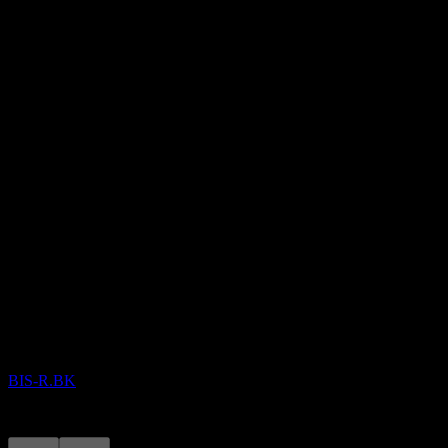
671.96M
อัตราส่วน P/E
23.93
อัตราผลตอบแทนเงินปันผล
5.61%
เงินปันผล
0.12
กำลังจะมาถึง
ขึ้น XD
20
AUG
Bioscience Animal Health Public Company
ประมาณการ
BIS-R.BK