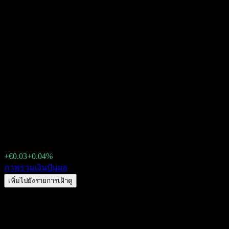
Norddeutsche Landesbank -
Girozentrale- 07% 21/31
(DE000NLB3TW5.BOND)
เงินปันผล 2026: ประวัติ วัน XD
& อัตราผลตอบแทน
€84.11
+€0.03
+0.04%
Friday 00:00
ภาพรวม
เงินปันผล
เพิ่มไปยังรายการเฝ้าดู
อัตราผลตอบแทนเงินปันผล
0.83%
จำนวนเงินปันผล
€0.70