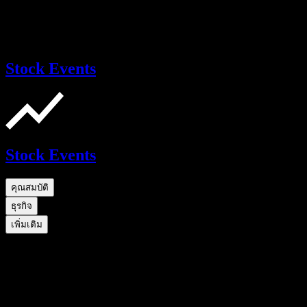
Stock Events
Stock Events
คุณสมบัติ
ธุรกิจ
เพิ่มเติม