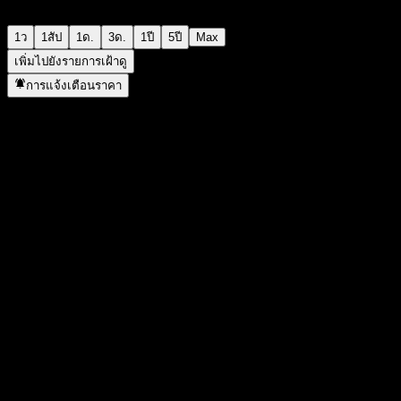
1ว
1สัป
1ด.
3ด.
1ปี
5ปี
Max
เพิ่มไปยังรายการเฝ้าดู
การแจ้งเตือนราคา
สถิติ
ราคาสูงสุดของวัน
95.3
ราคาต่ำสุดของวัน
95.11
สูงสุด 52W
97.8
ต่ำสุด 52W
92.87
ปริมาณการซื้อขาย
3,735,095
ปริมาณเฉลี่ย
6,199,860