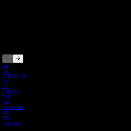
ซีอีโอ
Fund Advisors กองทุนนี้ลงทุนในตลาดตราสารหนี้ของประเทศ
ประเทศ
ตลาดเกิดใหม่ทั่วโลก โดยเน้นลงทุนในตราสารหนี้อัตราดอกเบี้ย
สหรัฐอเมริกา
คงที่และอัตราดอกเบี้ยลอยตัวที่อยู่ในสกุลเงินดอลลาร์สหรัฐ ซึ่ง
ISIN
ออกโดยหน่วยงานภาครัฐและหน่วยงานกึ่งภาครัฐที่มีอายุคง
US4642882819
เหลือจนถึงวันครบกำหนดไถ่ถอนอย่างน้อยสองปี กองทุนมุ่งหวัง
ที่จะสร้างผลตอบแทนให้ใกล้เคียงกับดัชนี J.P. Morgan EMBI
การจดทะเบียน
Global Diversified Index และ J.P. Morgan EMBI Global Core
Index โดยใช้เทคนิคการสุ่มตัวอย่างที่เป็นตัวแทน (representative
sampling technique) ทั้งนี้ iShares Trust - iShares J.P. Morgan USD
SN
Emerging Markets Bond ETF ก่อตั้งขึ้นเมื่อวันที่ 17 ธันวาคม 2007
CL
EMB-CL.SN
และมีถิ่นที่อยู่ทางกฎหมายในสหรัฐอเมริกา
SN
CL
EMB.SN
LSE
GB
0JHW.LSE
MX
MX
EMB.MX