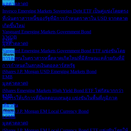
มูลค่าตลาด
0
การจ่ายเงินปันผล
Invesco Emerging Markets Sovereign Debt ETF เป็นคู่แข่งโดยตรง
4
ที่เน้นตราสารหนี้ของรัฐที่มีการกำหนดราคาใน USD จากตลาด
DEC
iShares J.P. Morgan USD Emerging Markets
เกิดขึ้นใหม่
Bond
Vanguard Emerging Markets Government Bond
ประมาณการ
VWOB
EMB
มูลค่าตลาด
0
Vanguard Emerging Markets Government Bond ETF แข่งขันโดย
การลงทุนในตราสารหนี้ตลาดเกิดใหม่ที่มีลักษณะคล้ายกันที่มี
ขึ้น XD
การกำหนดในสกุลเงินดอลลาร์สหรัฐ
18
iShares J.P. Morgan USD Emerging Markets Bond
DEC
EMB
iShares J.P. Morgan USD Emerging Markets
มูลค่าตลาด
0
Bond
iShares Emerging Markets High Yield Bond ETF โฟกัสมากกว่า
ประมาณการ
EMB
ในการให้บริการที่มีผลตอบแทนสูง แข่งขันในพื้นที่ภูมิภาค
เดียวกัน
iShares J.P. Morgan EM Local Currency Bond
LEMB
การจ่ายเงินปันผล
มูลค่าตลาด
0
23
iShares J.P. Morgan EM Local Currency Bond ETF แข่งขันโดยให้