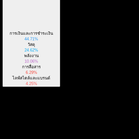
การเงินและการชำระเงิน
44.71%
วัสดุ
24.62%
พลังงาน
10.06%
การสื่อสาร
6.29%
ไลฟ์สไตล์และแบรนด์
4.25%
เกี่ยวกับ
iShares Trust - iShares J.P. Morgan USD Emerging Markets Bond
ETF เป็นกองทุนรวมดัชนีที่จดทะเบียนซื้อขายใน
ตลาดหลักทรัพย์ (ETF) ซึ่งเปิดตัวโดย BlackRock, Inc. บริหาร
Show more...
จัดการร่วมโดย BlackRock International Limited และ BlackRock