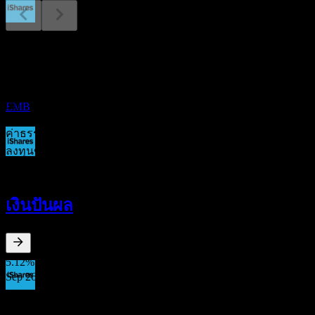
ขึ้น XD
1
อัตราค่าใช้จ่าย
SEP
iShares J.P. Morgan USD Emerging Markets
Bond
0.39
%
ประมาณการ
0%
EMB
1%+
ค่าธรรมเนียมรายปีที่คุณจ่ายให้กับบริษัทกองทุนเพื่อจัดการการ
ลงทุนของคุณ อัตราค่าใช้จ่ายยิ่งต่ำยิ่งดี ข้อความนี้ไม่ใช่คำ
การจ่ายเงินปันผล
แนะนำการลงทุน
4
SEP
เงินปันผล
iShares J.P. Morgan USD Emerging Markets
Bond
ประมาณการ
EMB
5.12
%
อัตราผลตอบแทนเงินปันผล
Sep 26
$0.40
ขึ้น XD
Aug 26
1