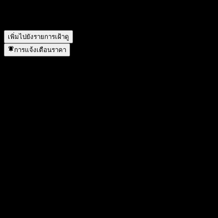
iShares J.P. Morgan USD Emerging Markets Bond ดำเนินการ
แตกพาร์เมื่อใด?
▼
เพิ่มไปยังรายการเฝ้าดู
การแจ้งเตือนราคา