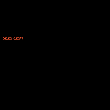
iShares J.P. Morgan USD
Emerging Markets Bond
$95.17
631
-$0.05
-0.05%
Wednesday 20:00
+$0.00
+0%
Wednesday 23:34
หลังเวลาตลาด