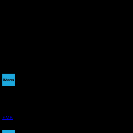
มูลค่าตลาด
0
อัตราส่วน P/E
-
อัตราผลตอบแทนเงินปันผล
5.12%
เงินปันผล
4.87
กำลังจะมาถึง
การจ่ายเงินปันผล
6
AUG
iShares J.P. Morgan USD Emerging Markets
Bond
EMB