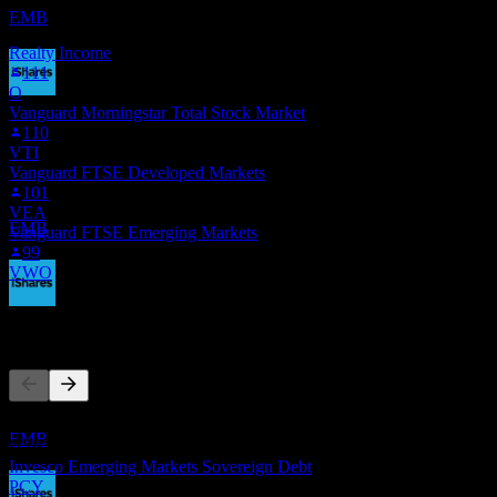
รายการนี้อ้างอิงจากรายการเฝ้าดูของผู้ใช้ Stock Events ที่
ประมาณการ
EMB
ติดตาม EMB ไม่ใช่คำแนะนำการลงทุน
Realty Income
111
O
การจ่ายเงินปันผล
Vanguard Morningstar Total Stock Market
110
5
VTI
NOV
Vanguard FTSE Developed Markets
iShares J.P. Morgan USD Emerging Markets
101
Bond
VEA
ประมาณการ
EMB
Vanguard FTSE Emerging Markets
99
VWO
ขึ้น XD
คู่แข่ง
1
DEC
iShares J.P. Morgan USD Emerging Markets
Bond
รายการนี้เป็นการวิเคราะห์ตามเหตุการณ์ล่าสุดในตลาด ไม่ใช่
ประมาณการ
EMB
คำแนะนำการลงทุน
Invesco Emerging Markets Sovereign Debt
PCY