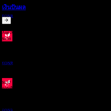
27
เงินปันผล
AUG
Equinor ASA
EQNR
3.97
%
อัตราผลตอบแทนเงินปันผล
Aug 26
$0.39
May 26
ผลประกอบการ
$0.39
28
Feb 26
OCT
Equinor ASA
$0.37
EQNR
Nov 25
$0.37
Aug 25
$0.37
การเติบโต 10ปี
ขึ้น XD
5.75%
16
การเติบโต 5 ปี
NOV
22.42%
Equinor ASA
การเติบโต 3 ปี
EQNR