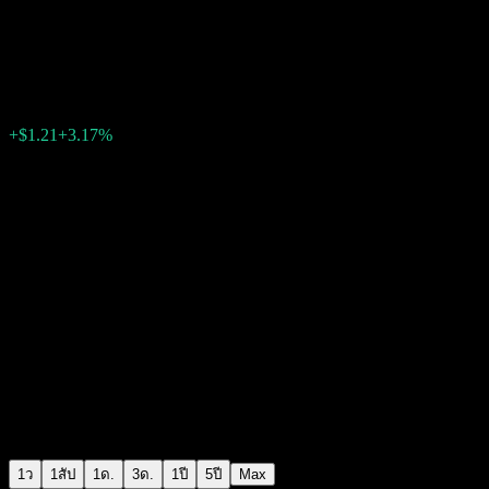
Equinor ASA
$39.34
3786
+$1.21
+3.17%
19:13 วันนี้
1ว
1สัป
1ด.
3ด.
1ปี
5ปี
Max