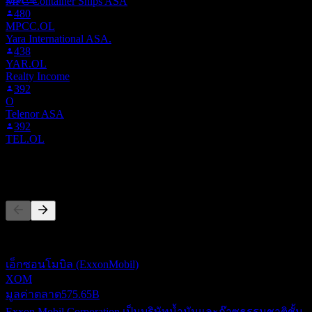
MPC Container Ships ASA
480
MPCC.OL
Yara International ASA.
438
YAR.OL
Realty Income
392
O
Telenor ASA
392
TEL.OL
คู่แข่ง
รายการนี้เป็นการวิเคราะห์ตามเหตุการณ์ล่าสุดในตลาด ไม่ใช่
คำแนะนำการลงทุน
เอ็กซอนโมบิล (ExxonMobil)
XOM
มูลค่าตลาด
575.65B
Exxon Mobil Corporation เป็นบริษัทน้ำมันและก๊าซธรรมชาติชั้น