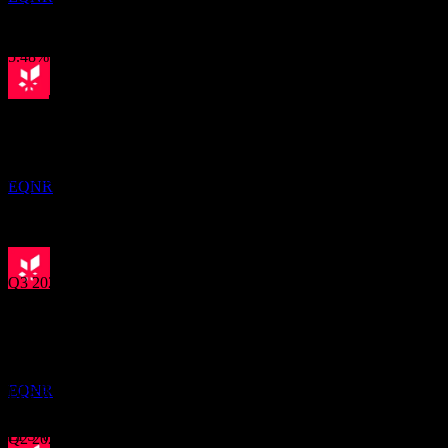
11.87%
การเติบโต 1ปี
5.48%
ผลประกอบการ
การจ่ายเงินปันผล
25
NOV
28
Oct
คาดการณ์
Equinor ASA
Q1 2025
EQNR
Q2 2025
Q3 2025
ขึ้น XD
17
Q4 2025
FEB
27
Equinor ASA
ประมาณการ
Q1 2026
EQNR
EPS ที่คาดการณ์
1.270818
EPS จริง
Q2 2026