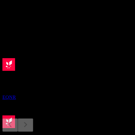
15.35
อัตราผลตอบแทนเงินปันผล
3.97%
เงินปันผล
1.56
กำลังจะมาถึง
ขึ้น XD
14
AUG
Equinor ASA
EQNR
การจ่ายเงินปันผล