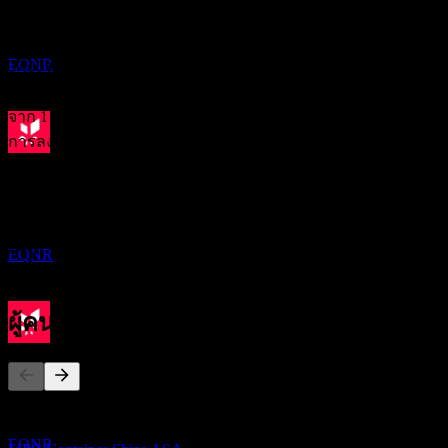
การจัดอันดับนักวิเคราะห์
MAY
27
Equinor ASA
ประมาณการ
EQNR
37.00
ราคาเป้าหมายเฉลี่ย
ประมาณการสูงสุดคือ 37.00.
จาก 1 การให้คะแนนในช่วง 6 เดือนที่ผ่านมา นี่ไม่ใช่คำแนะนำ
การลงทุน
ขึ้น XD
ซื้อ
16
0
%
AUG
27
ถือ
Equinor ASA
100
%
ประมาณการ
ขาย
EQNR
0
%
ผู้คนก็ติดตามเช่นกัน
การจ่ายเงินปันผล
27
AUG
27
รายการนี้อ้างอิงจากรายการเฝ้าดูของผู้ใช้ Stock Events ที่
Equinor ASA
ติดตาม EQNR ไม่ใช่คำแนะนำการลงทุน
ประมาณการ
EQNR