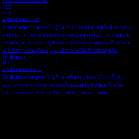
อุตสาหกรรมพลังงาน
SLB
SLB
มูลค่าตลาด
71.4B
Schlumberger Limited เป็นผู้ให้บริการเทคโนโลยีชั้นนำของโลก
สำหรับการกำหนดลักษณะเฉพาะของอ่างเก็บน้ำ การขุดเจาะ
การผลิต และการแปรรูปแก่อุตสาหกรรมน้ำมันและก๊าซ โดย
แข่งขันทางอ้อมกับ Equinor ด้วยการให้บริการแก่คู่แข่ง
Halliburton
HAL
มูลค่าตลาด
28.73B
Halliburton Company ให้บริการผลิตภัณฑ์และบริการให้กับ
อุตสาหกรรมพลังงาน แข่งขันโดยอ้อมกับ Equinor โดยให้
บริการแก่คู่แข่งโดยตรงในการสำรวจและการผลิต
เกี่ยวกับ
Equinor ASA ดำเนินธุรกิจในฐานะบริษัทพลังงานในประเทศ
นอร์เวย์และในระดับสากล โดยดำเนินงานผ่านกลุ่มธุรกิจ