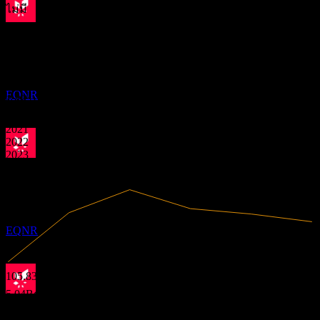
ไม่มี
การจ่ายเงินปันผล
ถัดไป
ข้อมูลการเงิน
26
FEB
27
0.37
Equinor ASA
0.74
4.77%
อัตรากำไร
1.11
ประมาณการ
EQNR
1.48
มีกำไร
2020
2021
2022
2023
ขึ้น XD
2024
2025
17
MAY
27
Equinor ASA
ประมาณการ
EQNR
105.83B
รายได้
5.04B
กำไรสุทธิ
การจ่ายเงินปันผล
27