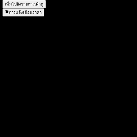
เพิ่มไปยังรายการเฝ้าดู
การแจ้งเตือนราคา
สถิติ
ราคาสูงสุดของวัน
39.46
ราคาต่ำสุดของวัน
38.66
สูงสุด 52W
42.4
ต่ำสุด 52W
22.41
ปริมาณการซื้อขาย
1,850,946
ปริมาณเฉลี่ย
3,908,406
มูลค่าตลาด
93.47B
อัตราส่วน P/E