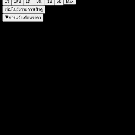
1ว
1สัป
1ด.
3ด.
1ปี
5ปี
Max
เพิ่มไปยังรายการเฝ้าดู
การแจ้งเตือนราคา
สถิติ
ราคาสูงสุดของวัน
21.09
ราคาต่ำสุดของวัน
18.69
สูงสุด 52W
37.88
ต่ำสุด 52W
3.78
ปริมาณการซื้อขาย
8,777,455
ปริมาณเฉลี่ย
12,722,310
มูลค่าตลาด
1.63B