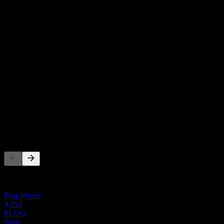
21.50
ราคาเป้าหมายเฉลี่ย
ประมาณการสูงสุดคือ 32.00.
จาก 6 การให้คะแนนในช่วง 6 เดือนที่ผ่านมา นี่ไม่ใช่คำแนะนำ
การลงทุน
ซื้อ
50
%
ถือ
33
%
ขาย
17
%
ผู้คนก็ติดตามเช่นกัน
รายการนี้อ้างอิงจากรายการเฝ้าดูของผู้ใช้ Stock Events ที่
ติดตาม FCEL ไม่ใช่คำแนะนำการลงทุน
Plug Power
254
PLUG
Tesla