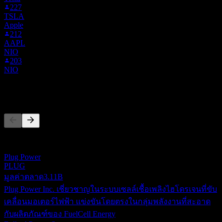
227
TSLA
Apple
212
AAPL
NIO
203
NIO
คู่แข่ง
รายการนี้เป็นการวิเคราะห์ตามเหตุการณ์ล่าสุดในตลาด ไม่ใช่
คำแนะนำการลงทุน
Plug Power
PLUG
มูลค่าตลาด
3.11B
Plug Power Inc. เชี่ยวชาญในระบบเซลล์เชื้อเพลิงไฮโดรเจนที่ขับ
เคลื่อนมอเตอร์ไฟฟ้า แข่งขันโดยตรงในกลุ่มพลังงานที่สะอาด
กับผลิตภัณฑ์ของ FuelCell Energy