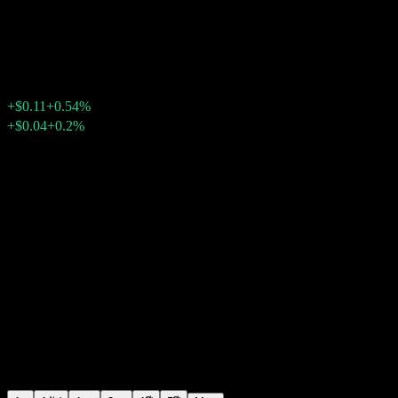
Fuelcell Energy
$20.43
1507
+$0.11
+0.54%
Friday 20:00
+$0.04
+0.2%
Friday 23:59
หลังเวลาตลาด