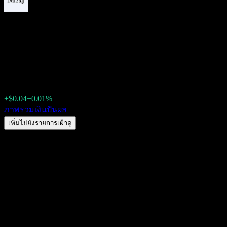
FT 8909: Corporate Investment
ประวัติ วัน XD & อัตราผลตอบ
$398.76
+$0.04
+0.01%
Wednesday 00:00
ภาพรวม
เงินปันผล
เพิ่มไปยังรายการเฝ้าดู
อัตราผลตอบแทนเงินปันผล
44.28%
จำนวนเงินปันผล
$1.91
วัน XD ล่าสุด
ส.ค. 10, 2026
วันจ่ายล่าสุด
ส.ค. 25, 2026