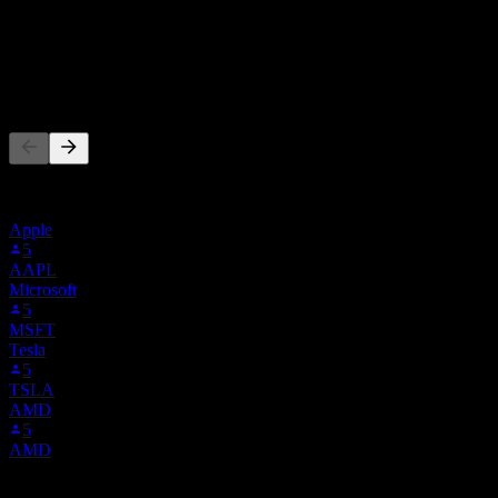
7.71M
รายได้
-928,000
กำไรสุทธิ
ผู้คนก็ติดตามเช่นกัน
รายการนี้อ้างอิงจากรายการเฝ้าดูของผู้ใช้ Stock Events ที่
ติดตาม FUSEW ไม่ใช่คำแนะนำการลงทุน
Apple
5
AAPL
Microsoft
5
MSFT
Tesla
5
TSLA
AMD
5
AMD