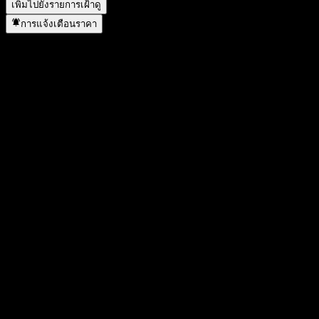
เพิ่มไปยังรายการเฝ้าดู
การแจ้งเตือนราคา
สถิติ
ราคาสูงสุดของวัน
0.071
ราคาต่ำสุดของวัน
0.071
สูงสุด 52W
0.39
ต่ำสุด 52W
0.051
ปริมาณการซื้อขาย
6
ปริมาณเฉลี่ย
6,548
มูลค่าตลาด
1.93M
อัตราส่วน P/E