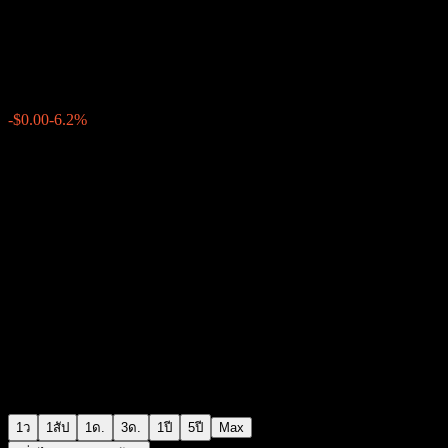
Fusemachines
$0.066600
25
-$0.00
-6.2%
Thursday 14:16
1ว
1สัป
1ด.
3ด.
1ปี
5ปี
Max