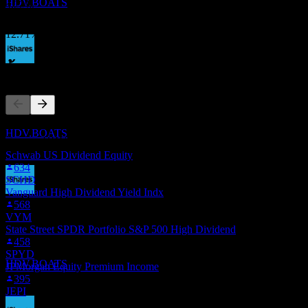
HDV.BOATS
4.22%
การเติบโต 1ปี
12.71%
ผู้คนก็ติดตามเช่นกัน
ขึ้น XD
17
MAR
27
iShares Core High Dividend
รายการนี้อ้างอิงจากรายการเฝ้าดูของผู้ใช้ Stock Events ที่
ประมาณการ
HDV.BOATS
ติดตาม HDV.BOATS ไม่ใช่คำแนะนำการลงทุน
Schwab US Dividend Equity
634
SCHD
Vanguard High Dividend Yield Indx
การจ่ายเงินปันผล
568
VYM
19
State Street SPDR Portfolio S&P 500 High Dividend
MAR
27
458
iShares Core High Dividend
SPYD
ประมาณการ
HDV.BOATS
JPMorgan Equity Premium Income
395
JEPI