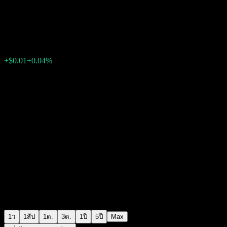
iShares Core High Dividend
$28.20
2885
+$0.01
+0.04%
Wednesday 05:06
1ว
1สัป
1ด.
3ด.
1ปี
5ปี
Max