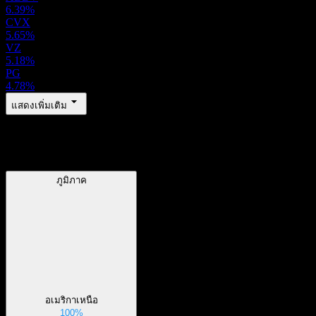
6.39%
CVX
5.65%
VZ
5.18%
PG
4.78%
แสดงเพิ่มเติม
ภูมิภาค
ภูมิภาค
อเมริกาเหนือ
100%