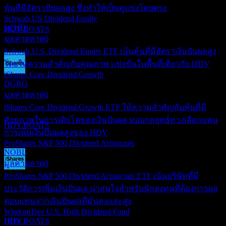
JUL
27
หุ้นที่มีอัตราปันผลสูง ซึ่งทำให้เป็นคู่แข่งโดยตรง
iShares Core High Dividend
Schwab US Dividend Equity
ประมาณการ
SCHD
HDV.BOATS
มูลค่าตลาด
0
Schwab U.S. Dividend Equity ETF เน้นหุ้นที่มีอัตราเงินปันผลสูง
โดยให้ความสำคัญกับคุณภาพ แข่งขันในพื้นที่เดียวกับ HDV
iShares Core Dividend Growth
การจ่ายเงินปันผล
DGRO
20
มูลค่าตลาด
0
JUL
27
iShares Core Dividend Growth ETF ให้ความสำคัญกับหุ้นที่มี
iShares Core High Dividend
ประมาณการ
ศักยภาพในการเติบโตของเงินปันผล มอบกลยุทธ์ทางเลือกแทน
HDV.BOATS
การเน้นเงินปันผลสูงของ HDV
ProShares S&P 500 Dividend Aristocrats
NOBL
มูลค่าตลาด
0
ProShares S&P 500 Dividend Aristocrats ETF เน้นบริษัทที่มี
ขึ้น XD
15
ประวัติการเพิ่มเงินปันผล น่าสนใจสำหรับนักลงทุนที่ต้องการผล
SEP
27
ตอบแทนจากเงินปันผลที่มั่นคงและสูง
iShares Core High Dividend
WisdomTree U.S. High Dividend Fund
ประมาณการ
DHS
HDV.BOATS