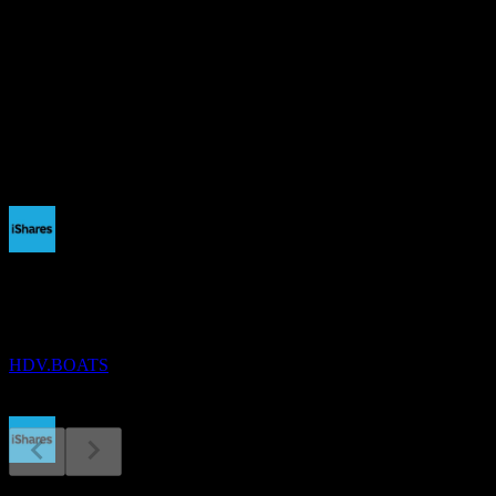
-
อัตราผลตอบแทนเงินปันผล
3.13%
เงินปันผล
0.88
กำลังจะมาถึง
ขึ้น XD
16
SEP
iShares Core High Dividend
ประมาณการ
HDV.BOATS
การจ่ายเงินปันผล