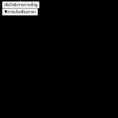
เพิ่มไปยังรายการเฝ้าดู
การแจ้งเตือนราคา