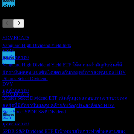
คู่แข่ง
ขึ้น XD
14
JUN
27
iShares Core High Dividend
รายการนี้เป็นการวิเคราะห์ตามเหตุการณ์ล่าสุดในตลาด ไม่ใช่
ประมาณการ
HDV.BOATS
คำแนะนำการลงทุน
Vanguard High Dividend Yield Indx
VYM
มูลค่าตลาด
0
Vanguard High Dividend Yield ETF ให้ความสำคัญกับหุ้นที่มี
การจ่ายเงินปันผล
อัตราปันผลสูง แข่งขันโดยตรงกับกลยุทธ์การลงทุนของ HDV
18
iShares Select Dividend
JUN
27
DVY
iShares Core High Dividend
มูลค่าตลาด
0
ประมาณการ
HDV.BOATS
iShares Select Dividend ETF เน้นหุ้นสูงผลตอบแทนจากประเทศ
สหรัฐที่มีอัตราปันผลสูง คล้ายกับวัตถุประสงค์ของ HDV
State Street SPDR S&P Dividend
SDY
มูลค่าตลาด
0
ขึ้น XD
15
SPDR S&P Dividend ETF มีเป้าหมายในการทำซ้ำผลงานของ