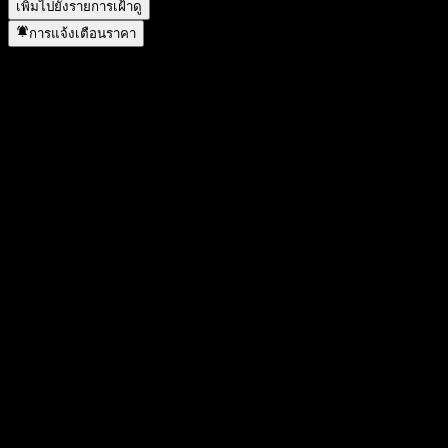
เพิ่มไปยังรายการเฝ้าดู
การแจ้งเตือนราคา
สถิติ
ราคาสูงสุดของวัน
28.24
ราคาต่ำสุดของวัน
28.2
สูงสุด 52W
32
ต่ำสุด 52W
26.35
ปริมาณการซื้อขาย
21
ปริมาณเฉลี่ย
-
มูลค่าตลาด
0
อัตราส่วน P/E