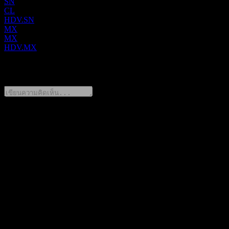
SN
CL
HDV.SN
MX
MX
HDV.MX
0 Comments
แชร์ความคิดของคุณ
FAQ
วันนี้ราคาหุ้น iShares Core High Dividend เท่าไหร่?
▼
สัญลักษณ์หุ้นของ iShares Core High Dividend คืออะไร?
▼
iShares Core High Dividend จ่ายเงินปันผลหรือไม่?
▼
iShares Core High Dividend อยู่ในภาคส่วนใด?
▼
iShares Core High Dividend ดำเนินการแตกพาร์เมื่อใด?
▼