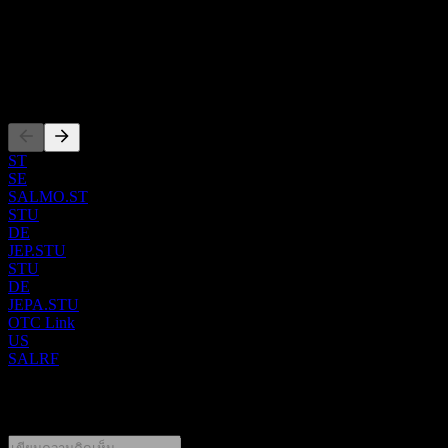
ๆ ทั่วโลก บริษัทดูแลห่วงโซ่คุณค่าทั้งหมดของการผลิตแซลมอน
ISIN
ตั้งแต่ขั้นตอนเริ่มต้น เช่น การเพาะพันธุ์ปลาพ่อแม่พันธุ์ การ
US79547H1068
เพาะเลี้ยงปลาลัมป์ฟิช และการเลี้ยงปลาสมอลต์ ไปจนถึงขั้น
ตอนการเลี้ยงในทะเลแบบเปิด กระบวนการที่ครอบคลุมนี้ยังรวม
การจดทะเบียน
ถึงการเก็บเกี่ยว การบรรจุภัณฑ์ การแปรรูป และการจำหน่าย
ผลิตภัณฑ์แซลมอนในขั้นตอนสุดท้าย Salmar Asa ให้บริการ
ลูกค้าที่หลากหลาย รวมถึงผู้นำเข้าและส่งออกระหว่างประเทศ
ST
บริษัทแปรรูปอาหาร และเครือข่ายค้าปลีก โดยใช้ทั้งทีมขาย
SE
SALMO.ST
ภายในองค์กรและเครือข่ายพันธมิตรทางยุทธศาสตร์ บริษัทก่อ
STU
ตั้งขึ้นในปี 1991 และมีสำนักงานใหญ่ตั้งอยู่ที่ Kverva ประเทศ
DE
JEP.STU
นอร์เวย์
STU
DE
JEPA.STU
OTC Link
US
SALRF
0 Comments