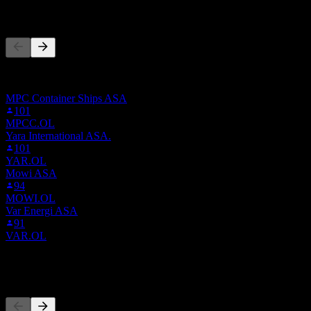
ผู้คนก็ติดตามเช่นกัน
รายการนี้อ้างอิงจากรายการเฝ้าดูของผู้ใช้ Stock Events ที่
ติดตาม JEPA.STU ไม่ใช่คำแนะนำการลงทุน
MPC Container Ships ASA
101
MPCC.OL
Yara International ASA.
101
YAR.OL
Mowi ASA
94
MOWI.OL
Var Energi ASA
91
VAR.OL
คู่แข่ง