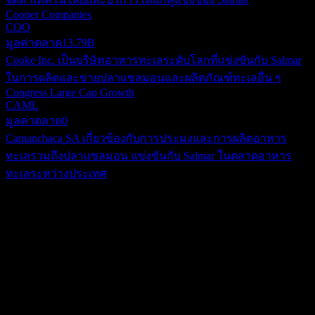
Cooper Companies
COO
มูลค่าตลาด
13.79B
Cooke Inc. เป็นบริษัทอาหารทะเลระดับโลกที่แข่งขันกับ Salmar
ในการผลิตและขายปลาแซลมอนและผลิตภัณฑ์ทะเลอื่น ๆ
Congress Large Cap Growth
CAML
มูลค่าตลาด
0
Camanchaca SA เกี่ยวข้องกับการประมงและการผลิตอาหาร
ทะเลรวมถึงปลาแซลมอน แข่งขันกับ Salmar ในตลาดอาหาร
ทะเลระหว่างประเทศ
เกี่ยวกับ
Salmar Asa เป็นบริษัทด้านการเพาะเลี้ยงสัตว์น้ำที่มุ่งเน้นการ
เพาะเลี้ยงและการจัดจำหน่ายแซลมอนไปทั่วโลก โดยมีขอบเขต
การตลาดที่ครอบคลุมทั้งเอเชีย อเมริกาเหนือ (รวมถึง
Show more...
สหรัฐอเมริกาและแคนาดา) นอร์เวย์ ทวีปยุโรป และภูมิภาคอื่น
ซีอีโอ