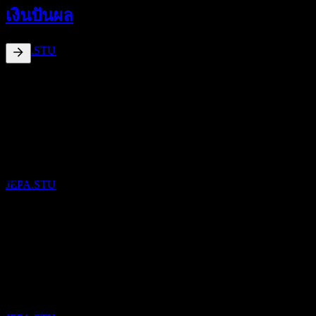
24
เงินปันผล
JUN
27
Salmar Asa
ประมาณการ
JEPA.STU
1.99
%
อัตราผลตอบแทนเงินปันผล
Jul 26
€0.22
Jul 25
การจ่ายเงินปันผล
€0.47
20
Jul 24
JUL
27
Salmar Asa
€0.76
ประมาณการ
Jul 23
JEPA.STU
€0.43
Jul 22
€0.50
การเติบโต 10ปี
ขึ้น XD
ไม่มี
26
การเติบโต 5 ปี
JUN
28
-14.68%
Salmar Asa
ประมาณการ
การเติบโต 3 ปี