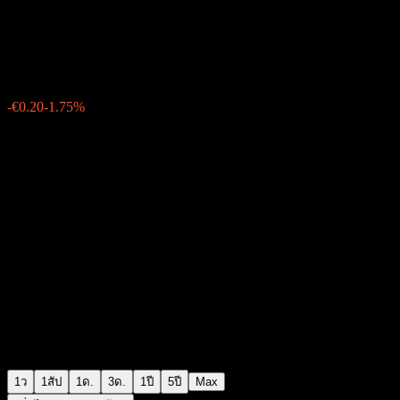
Salmar Asa
€11.20
458
-€0.20
-1.75%
Friday 13:32
1ว
1สัป
1ด.
3ด.
1ปี
5ปี
Max