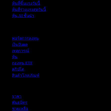
หุ้นที่ขึ้นแรงวันนี้
หุ้นที่ร่วงแรงสุดวันนี้
หุ้น AI ชั้นนำ
คุณสมบัติ
พอร์ตการลงทุน
เงินปันผล
เหตุการณ์
หุ้น
กองทุน ETF
คริปโต
สินค้าโภคภัณฑ์
company
ราคา
พันธมิตร
ช่วยเหลือ