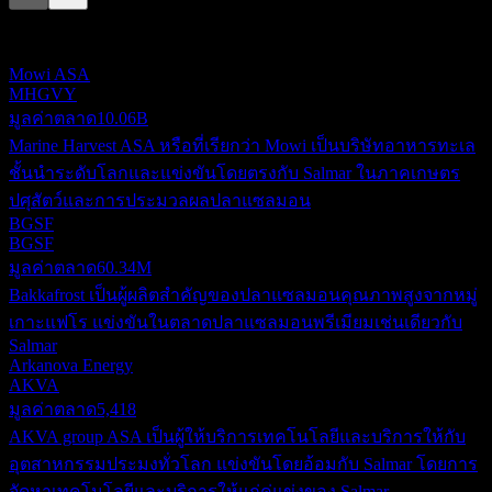
รายการนี้เป็นการวิเคราะห์ตามเหตุการณ์ล่าสุดในตลาด ไม่ใช่
คำแนะนำการลงทุน
Mowi ASA
MHGVY
มูลค่าตลาด
10.06B
Marine Harvest ASA หรือที่เรียกว่า Mowi เป็นบริษัทอาหารทะเล
ชั้นนำระดับโลกและแข่งขันโดยตรงกับ Salmar ในภาคเกษตร
ปศุสัตว์และการประมวลผลปลาแซลมอน
BGSF
BGSF
มูลค่าตลาด
60.34M
Bakkafrost เป็นผู้ผลิตสำคัญของปลาแซลมอนคุณภาพสูงจากหมู่
เกาะแฟโร แข่งขันในตลาดปลาแซลมอนพรีเมียมเช่นเดียวกับ
Salmar
Arkanova Energy
AKVA
มูลค่าตลาด
5,418
AKVA group ASA เป็นผู้ให้บริการเทคโนโลยีและบริการให้กับ
อุตสาหกรรมประมงทั่วโลก แข่งขันโดยอ้อมกับ Salmar โดยการ
จัดหาเทคโนโลยีและบริการให้แก่คู่แข่งของ Salmar