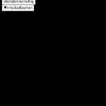
เพิ่มไปยังรายการเฝ้าดู
การแจ้งเตือนราคา
สถิติ
ราคาสูงสุดของวัน
11.6
ราคาต่ำสุดของวัน
11.2
สูงสุด 52W
13.6
ต่ำสุด 52W
8.75
ปริมาณการซื้อขาย
-
ปริมาณเฉลี่ย
-
มูลค่าตลาด
1.52B
อัตราส่วน P/E