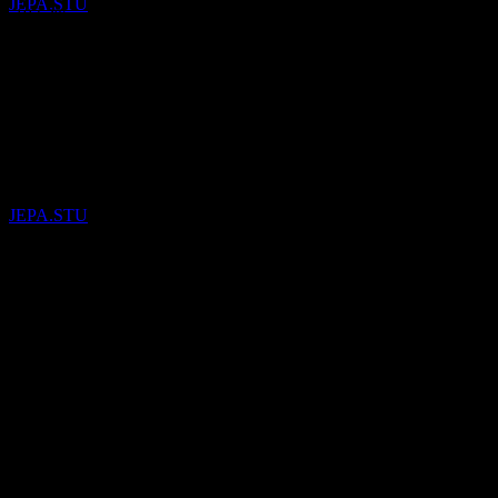
JEPA.STU
-19.62%
การเติบโต 1ปี
-52.39%
ผลประกอบการ
การจ่ายเงินปันผล
21
JUL
28
25
Aug
คาดการณ์
Salmar Asa
Q4 2025
ประมาณการ
JEPA.STU
Q1 2026
ถัดไป
0.49
0.55
0.61
0.68
EPS ที่คาดการณ์
0.5355228820797
EPS จริง