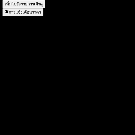
เพิ่มไปยังรายการเฝ้าดู
การแจ้งเตือนราคา
สถิติ
ราคาสูงสุดของวัน
81.43
ราคาต่ำสุดของวัน
80.78
สูงสุด 52W
94.64
ต่ำสุด 52W
67.52
ปริมาณการซื้อขาย
206,148
ปริมาณเฉลี่ย
1,292,976
มูลค่าตลาด
81.62B
อัตราส่วน P/E