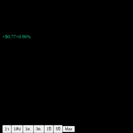
National Grid
$81.18
11910
+$0.77
+0.96%
15:23 วันนี้
1ว
1สัป
1ด.
3ด.
1ปี
5ปี
Max