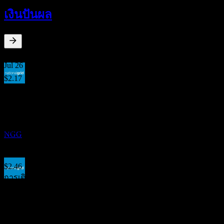
23
เงินปันผล
NOV
National Grid
ประมาณการ
NGG
4.01
%
อัตราผลตอบแทนเงินปันผล
Jul 26
$2.17
Jan 26
การจ่ายเงินปันผล
$1.05
13
Jul 25
JAN
27
National Grid
$2.03
ประมาณการ
Jan 25
NGG
$1.01
Jul 24
$2.46
การเติบโต 10ปี
ขึ้น XD
0.91%
31
การเติบโต 5 ปี
MAY
27
-1%
National Grid
การเติบโต 3 ปี
ประมาณการ