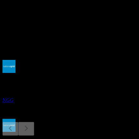
19.12
อัตราผลตอบแทนเงินปันผล
4.01%
เงินปันผล
3.26
กำลังจะมาถึง
ผลประกอบการ
5
NOV
National Grid
NGG
ขึ้น XD