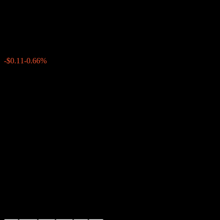
Pearson
$16.46
180
-$0.11
-0.66%
20:00 วันนี้
+$0.00
+0%
20:00
หลังเวลาตลาด