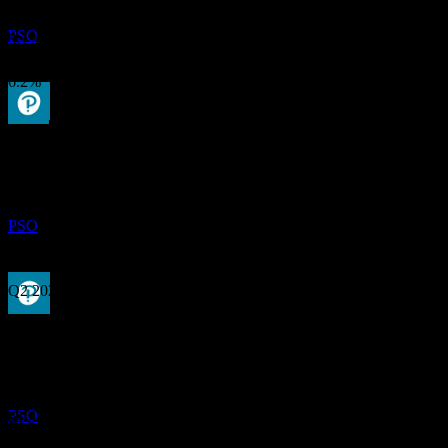
Pearson
การเติบโต 3 ปี
ประมาณการ
PSO
8.1%
การเติบโต 1ปี
6.2%
ผลประกอบการ
การจ่ายเงินปันผล
14
MAY
27
31
Jul
คาดการณ์
Pearson
Q2 2023
ประมาณการ
PSO
Q4 2023
Q2 2024
ขึ้น XD
Q4 2024
16
AUG
27
Pearson
Q2 2025
ประมาณการ
PSO
EPS ที่คาดการณ์
0.354956175
Q4 2025