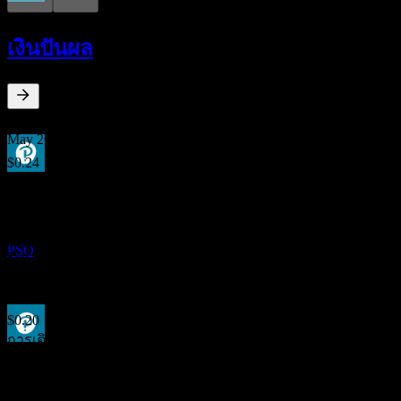
การจ่ายเงินปันผล
21
เงินปันผล
SEP
Pearson
ลดลง
PSO
2.1
%
อัตราผลตอบแทนเงินปันผล
May 26
$0.24
Sep 25
ผลประกอบการ
$0.11
26
May 25
FEB
27
Pearson
$0.22
PSO
Sep 24
$0.10
May 24
$0.20
การเติบโต 10ปี
ขึ้น XD
-7.15%
22
การเติบโต 5 ปี
MAR
27
4.79%