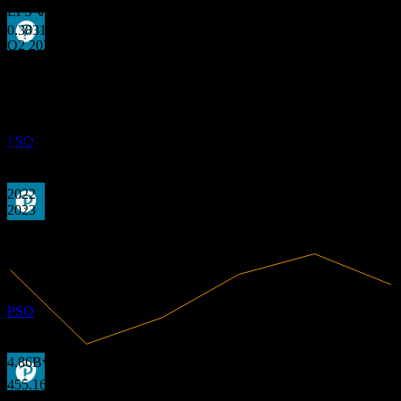
EPS จริง
0.3831273
Q2 2026
การจ่ายเงินปันผล
ข้อมูลการเงิน
21
0
SEP
27
0.18
Pearson
9.37%
อัตรากำไร
0.35
ประมาณการ
0.53
PSO
มีกำไร
2020
2021
2022
2023
2024
ขึ้น XD
2025
20
MAR
28
Pearson
ประมาณการ
PSO
4.86B
รายได้
455.16M
กำไรสุทธิ