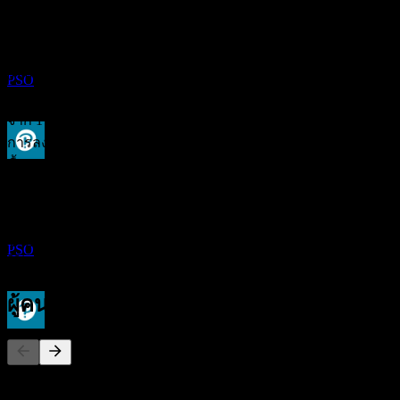
การจ่ายเงินปันผล
15
การจัดอันดับนักวิเคราะห์
MAY
28
Pearson
ประมาณการ
0.00
ราคาเป้าหมายเฉลี่ย
PSO
ประมาณการสูงสุดคือ 0.00.
จาก 1 การให้คะแนนในช่วง 6 เดือนที่ผ่านมา นี่ไม่ใช่คำแนะนำ
การลงทุน
ซื้อ
ขึ้น XD
0
%
14
ถือ
AUG
28
Pearson
100
%
ประมาณการ
ขาย
PSO
0
%
ผู้คนก็ติดตามเช่นกัน
การจ่ายเงินปันผล
21
SEP
28
รายการนี้อ้างอิงจากรายการเฝ้าดูของผู้ใช้ Stock Events ที่
Pearson
ติดตาม PSO ไม่ใช่คำแนะนำการลงทุน