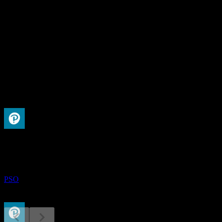
9.88B
อัตราส่วน P/E
25.24
อัตราผลตอบแทนเงินปันผล
2.1%
เงินปันผล
0.35
กำลังจะมาถึง
ขึ้น XD
14
AUG
Pearson
ลดลง
PSO