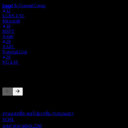
ประมาณการ
Legal & General Group
PSO
32
LGEN.LSE
Microsoft
30
MSFT
Apple
28
AAPL
National Grid
28
NG.LSE
คู่แข่ง
รายการนี้เป็นการวิเคราะห์ตามเหตุการณ์ล่าสุดในตลาด ไม่ใช่
คำแนะนำการลงทุน
สกอแลสติก คอร์ปอเรชั่น (Scholastic)
SCHL
มูลค่าตลาด
840.22M