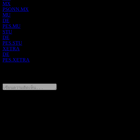
MX
Learning มุ่งเน้นการสอนภาษาอังกฤษ โดยนำเสนอ Pearson Test
PSONN.MX
of English, สื่อการสอนสำหรับสถาบัน และโซลูชันการเรียน
MU
DE
ภาษาอังกฤษออนไลน์ ส่วนงาน Higher Education รับผิดชอบใน
PES.MU
การพัฒนาและจัดจำหน่ายสื่อและทรัพยากรทางการศึกษา
STU
สำหรับสถาบันอุดมศึกษาในสหรัฐอเมริกา แคนาดา และตลาด
DE
PES.STU
ต่างประเทศอื่นๆ และสุดท้าย ส่วนงาน Workforce Skills มีเป้า
XETRA
หมายเพื่อเสริมสร้างสมรรถนะที่พร้อมสำหรับการทำงาน โดยมี
DE
PES.XETRA
พอร์ตโฟลิโอที่ประกอบด้วยคุณวุฒิวิชาชีพ เช่น BTEC และ
GED, เครื่องมือประเมินความสามารถ เช่น TalentLens, ข้อมูล
0 Comments
อัจฉริยะด้านแรงงานจาก Faethm, การศึกษาโดยตรงผ่าน
Pearson College และโปรแกรมการฝึกงาน ทั้งนี้ Pearson ก่อตั้งขึ้น
ในปี ค.ศ. 1844 และมีสำนักงานใหญ่ตั้งอยู่ที่กรุงลอนดอน สห
ราชอาณาจักร
แชร์ความคิดของคุณ
FAQ
วันนี้ราคาหุ้น Pearson เท่าไหร่?
▼