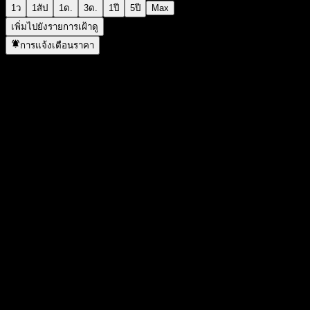
1ว
1สัป
1ด.
3ด.
1ปี
5ปี
Max
เพิ่มไปยังรายการเฝ้าดู
การแจ้งเตือนราคา
สถิติ
ราคาสูงสุดของวัน
16.62
ราคาต่ำสุดของวัน
16.25
สูงสุด 52W
17.75
ต่ำสุด 52W
12.02
ปริมาณการซื้อขาย
573,914
ปริมาณเฉลี่ย
828,400
มูลค่าตลาด