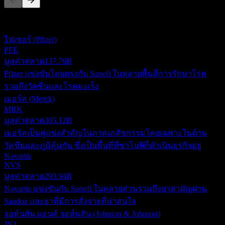
รายการนี้เป็นการวิเคราะห์ตามเหตุการณ์ล่าสุดในตลาด ไม่ใช่
คำแนะนำการลงทุน
ไฟเซอร์ (Pfizer)
PFE
มูลค่าตลาด
137.76B
Pfizer แข่งขันโดยตรงกับ Sanofi ในหลายพื้นที่การรักษาโรค
รวมถึงวัคซีนและโรคมะเร็ง
เมอร์ค (Merck)
MRK
มูลค่าตลาด
305.12B
เมอร์คเป็นคู่แข่งสำคัญในภาคเภสัชกรรมโดยเฉพาะในด้าน
วัคซีนและภูมิคุ้มกัน ซึ่งเป็นพื้นที่ที่ซาโนฟิก็ดำเนินธุรกิจอยู่
Novartis
NVS
มูลค่าตลาด
293.94B
Novartis แข่งขันกับ Sanofi ในหลายส่วนรวมถึงยาสามัญผ่าน
Sandoz และยาที่มีการสั่งจ่ายที่น่าสนใจ
จอห์นสัน แอนด์ จอห์นสัน (Johnson & Johnson)
JNJ