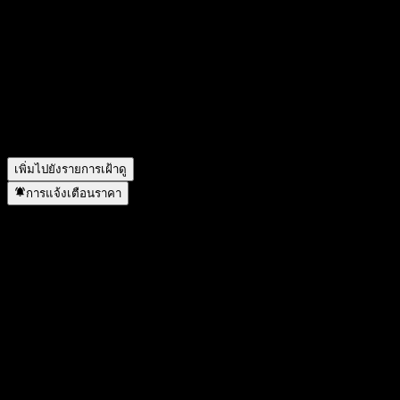
รายได้ของ Sanofi ในปีที่แล้วคือเท่าไร?
▼
Sanofi-Aventis ก่อนจะเปลี่ยนชื่ออย่างเป็นทางการเป็น Sanofi ใน
รายได้สุทธิของ Sanofi ในปีที่แล้วคือเท่าไร?
▼
เดือนพฤษภาคม 2011
Sanofi จ่ายเงินปันผลหรือไม่?
▼
Sanofi มีพนักงานกี่คน?
▼
Sanofi อยู่ในภาคส่วนใด?
▼
Sanofi ดำเนินการแตกพาร์เมื่อใด?
▼
สำนักงานใหญ่ของ Sanofi อยู่ที่ไหน?
▼
เพิ่มไปยังรายการเฝ้าดู
การแจ้งเตือนราคา