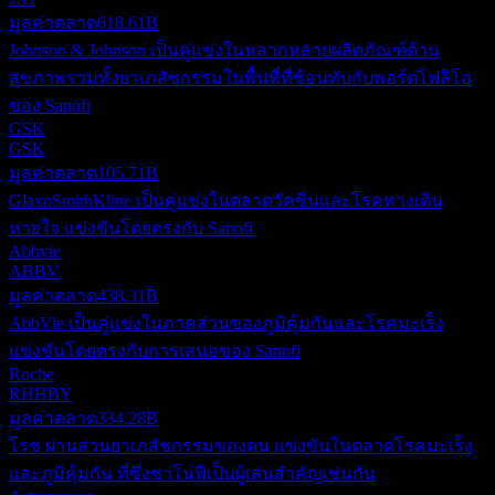
มูลค่าตลาด
618.61B
Johnson & Johnson เป็นคู่แข่งในหลากหลายผลิตภัณฑ์ด้าน
สุขภาพรวมทั้งยาเภสัชกรรมในพื้นที่ที่ซ้อนทับกับพอร์ตโฟลิโอ
ของ Sanofi
GSK
GSK
มูลค่าตลาด
105.71B
GlaxoSmithKline เป็นคู่แข่งในตลาดวัคซีนและโรคทางเดิน
หายใจ แข่งขันโดยตรงกับ Sanofi
Abbvie
ABBV
มูลค่าตลาด
438.31B
AbbVie เป็นคู่แข่งในภาคส่วนของภูมิคุ้มกันและโรคมะเร็ง
แข่งขันโดยตรงกับการเสนอของ Sanofi
Roche
RHHBY
มูลค่าตลาด
334.28B
โรช ผ่านส่วนยาเภสัชกรรมของตน แข่งขันในตลาดโรคมะเร็ง
และภูมิคุ้มกัน ที่ซึ่งซาโนฟีเป็นผู้เล่นสำคัญเช่นกัน