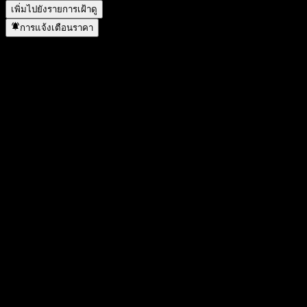
เพิ่มไปยังรายการเฝ้าดู
การแจ้งเตือนราคา
สถิติ
ราคาสูงสุดของวัน
43.87
ราคาต่ำสุดของวัน
43.4
สูงสุด 52W
52.68
ต่ำสุด 52W
40.89
ปริมาณการซื้อขาย
1,347,069
ปริมาณเฉลี่ย
3,456,932
มูลค่าตลาด
104.15B
อัตราส่วน P/E