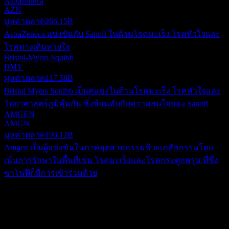
Astrazeneca
AZN
มูลค่าตลาด
266.15B
AstraZeneca แข่งขันกับ Sanofi ในด้านโรคมะเร็ง โรคหัวใจและ
โรคทางเดินหายใจ
Bristol-Myers Squibb
BMY
มูลค่าตลาด
117.58B
Bristol Myers Squibb เป็นคู่แข่งในด้านโรคมะเร็ง โรคหัวใจและ
วิทยาศาสตร์ภูมิคุ้มกัน ซึ่งซ้อนทับกับความสนใจของ Sanofi
AMGEN
AMGN
มูลค่าตลาด
196.12B
Amgen เป็นผู้แข่งขันในภาคอุตสาหกรรมชีวะเภสัชกรรมโดย
เน้นการรักษาในพื้นที่เช่น โรคมะเร็งและโรคกระดูกพรุน ที่ซึ่ง
ซาโนฟีก็มีการเข้าร่วมด้วย
เกี่ยวกับ
Sanofi ดำเนินธุรกิจในฐานะบริษัทเวชภัณฑ์ชั้นนำระดับโลก โดย