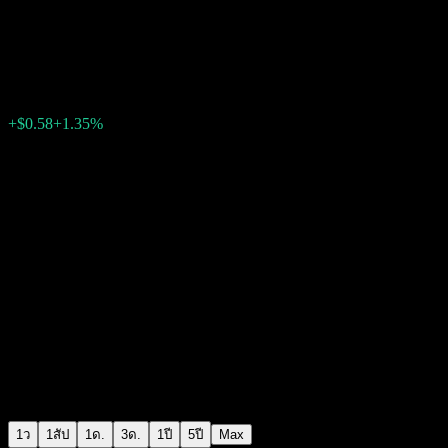
Sanofi
$43.47
5025
+$0.58
+1.35%
15:55 วันนี้
1ว
1สัป
1ด.
3ด.
1ปี
5ปี
Max