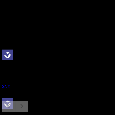
19.33
อัตราผลตอบแทนเงินปันผล
5.64%
เงินปันผล
2.45
กำลังจะมาถึง
ขึ้น XD
4
MAY
27
Sanofi
ประมาณการ
SNY
การจ่ายเงินปันผล