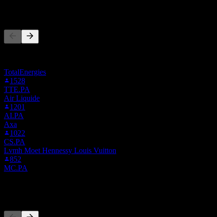
ผู้คนก็ติดตามเช่นกัน
รายการนี้อ้างอิงจากรายการเฝ้าดูของผู้ใช้ Stock Events ที่
ติดตาม SNY ไม่ใช่คำแนะนำการลงทุน
TotalEnergies
1528
TTE.PA
Air Liquide
1201
AI.PA
Axa
1022
CS.PA
Lvmh Moet Hennessy Louis Vuitton
852
MC.PA
คู่แข่ง