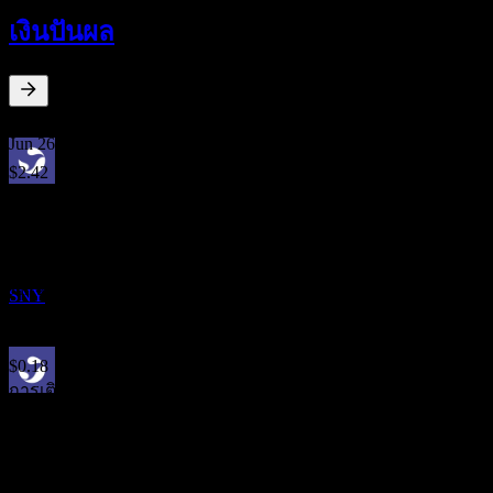
3
เงินปันผล
JUN
27
Sanofi
ประมาณการ
SNY
5.64
%
อัตราผลตอบแทนเงินปันผล
Jun 26
$2.42
Jun 25
ขึ้น XD
$2.20
4
Jun 24
MAY
28
Sanofi
$2.04
ประมาณการ
Jun 23
SNY
$1.90
Jun 22
$0.18
การเติบโต 10ปี
การจ่ายเงินปันผล
3.82%
2
การเติบโต 5 ปี
JUN
28
4.63%
Sanofi
การเติบโต 3 ปี
ประมาณการ