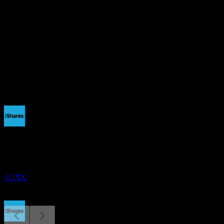
อัตราส่วน P/E
-
อัตราผลตอบแทนเงินปันผล
0.27%
เงินปันผล
1.47
กำลังจะมาถึง
ขึ้น XD
15
SEP
iShares Semiconductor
ประมาณการ
SOXX