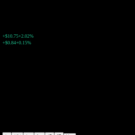
iShares Semiconductor
$543.27
2124
+$10.75
+2.02%
Friday 20:00
+$0.84
+0.15%
Friday 23:59
หลังเวลาตลาด