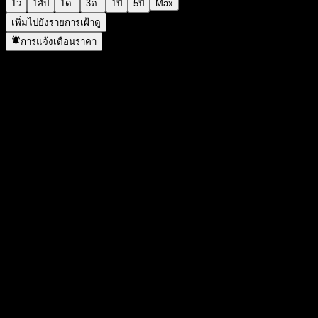
1ว
1สัป
1ด.
3ด.
1ปี
5ปี
Max
เพิ่มไปยังรายการเฝ้าดู
การแจ้งเตือนราคา
สถิติ
ราคาสูงสุดของวัน
547.9
ราคาต่ำสุดของวัน
531.27
สูงสุด 52W
655.95
ต่ำสุด 52W
237.1
ปริมาณการซื้อขาย
5,210,946
ปริมาณเฉลี่ย
10,650,733
มูลค่าตลาด
0