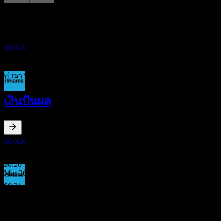
การจ่ายเงินปันผล
18
อัตราค่าใช้จ่าย
SEP
iShares Semiconductor
ประมาณการ
0.35
%
SOXX
0%
1%+
ค่าธรรมเนียมรายปีที่คุณจ่ายให้กับบริษัทกองทุนเพื่อจัดการการล
ขึ้น XD
เงินปันผล
15
DEC
iShares Semiconductor
ประมาณการ
0.27
%
อัตราผลตอบแทนเงินปันผล
SOXX
Jun 26
$0.28
Mar 26
$0.21
การจ่ายเงินปันผล
Dec 25
18
$0.44
DEC
Sep 25
iShares Semiconductor