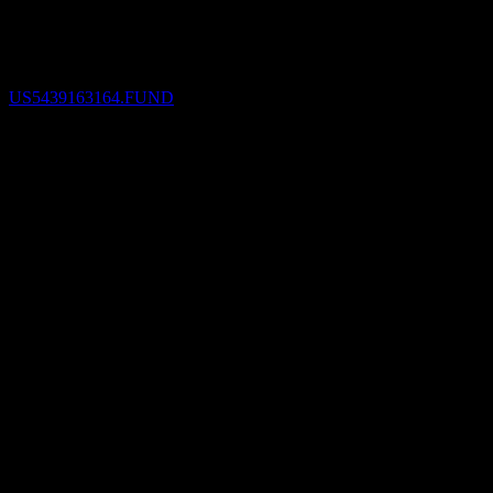
1
FEB
27
Lord Abbett Multi-Asset Balanced Opportunity
Fund Class R3
ประมาณการ
US5439163164.FUND