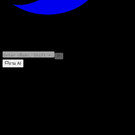
©
2026
Stock Events GmbH
ถาม AI