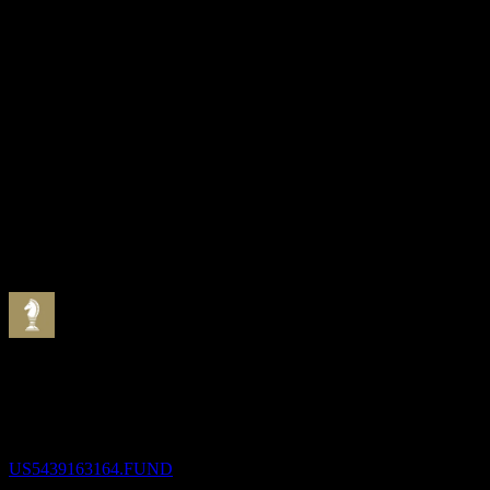
-
มูลค่าตลาด
0
อัตราส่วน P/E
-
อัตราผลตอบแทนเงินปันผล
1.51%
เงินปันผล
0.21
กำลังจะมาถึง
ขึ้น XD
31
AUG
Lord Abbett Multi-Asset Balanced Opportunity
Fund Class R3
ประมาณการ
US5439163164.FUND