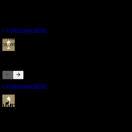
ไม่มี
1
การเติบโต 5 ปี
OCT
Lord Abbett Multi-Asset Balanced Opportunity
ไม่มี
Fund Class R3
การเติบโต 3 ปี
ประมาณการ
US5439163164.FUND
ไม่มี
การเติบโต 1ปี
59.09%
ขึ้น XD
คู่แข่ง
30
OCT
Lord Abbett Multi-Asset Balanced Opportunity
Fund Class R3
ประมาณการ
รายการนี้เป็นการวิเคราะห์ตามเหตุการณ์ล่าสุดในตลาด ไม่ใช่
US5439163164.FUND
คำแนะนำการลงทุน
เกี่ยวกับ
การจ่ายเงินปันผล
30
Show more...
OCT
ซีอีโอ
Lord Abbett Multi-Asset Balanced Opportunity