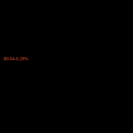
Lord Abbett Multi-Asset
Balanced Opportunity Fund
Class R3
$14.23
0
-$0.04
-0.28%
สัปดาห์ที่ผ่านมา