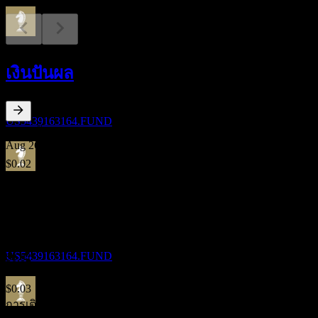
ขึ้น XD
30
เงินปันผล
SEP
Lord Abbett Multi-Asset Balanced Opportunity
Fund Class R3
ประมาณการ
US5439163164.FUND
1.51
%
อัตราผลตอบแทนเงินปันผล
Aug 26
$0.02
Jul 26
การจ่ายเงินปันผล
$0.02
30
Jun 26
SEP
Lord Abbett Multi-Asset Balanced Opportunity
$0.02
Fund Class R3
Apr 26
ประมาณการ
US5439163164.FUND
$0.02
Mar 26
$0.03
การเติบโต 10ปี
การจ่ายเงินปันผล