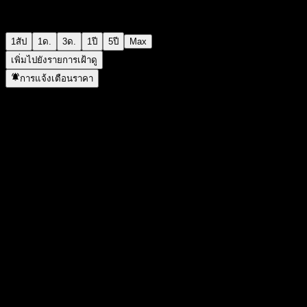
1สัป
1ด.
3ด.
1ปี
5ปี
Max
เพิ่มไปยังรายการเฝ้าดู
การแจ้งเตือนราคา
สถิติ
ราคาสูงสุดของวัน
14.23
ราคาต่ำสุดของวัน
14.23
สูงสุด 52W
14.27
ต่ำสุด 52W
12.83
ปริมาณการซื้อขาย
-
ปริมาณเฉลี่ย