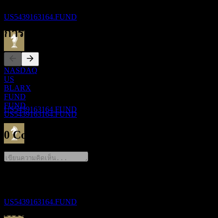
ISIN
Fund Class R3
US5439163164
ประมาณการ
US5439163164.FUND
การจดทะเบียน
ขึ้น XD
30
NASDAQ
NOV
US
Lord Abbett Multi-Asset Balanced Opportunity
BLARX
Fund Class R3
FUND
ประมาณการ
FUND
US5439163164.FUND
US5439163164.FUND
0 Comments
การจ่ายเงินปันผล
30
NOV
Lord Abbett Multi-Asset Balanced Opportunity
Fund Class R3
แชร์ความคิดของคุณ
ประมาณการ
US5439163164.FUND
FAQ