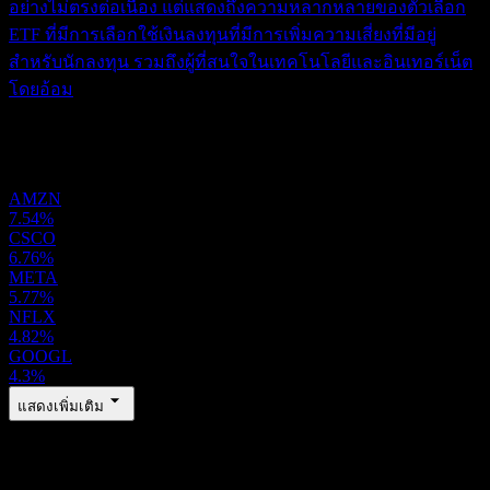
อย่างไม่ตรงต่อเนื่อง แต่แสดงถึงความหลากหลายของตัวเลือก
ETF ที่มีการเลือกใช้เงินลงทุนที่มีการเพิ่มความเสี่ยงที่มีอยู่
สำหรับนักลงทุน รวมถึงผู้ที่สนใจในเทคโนโลยีและอินเทอร์เน็ต
โดยอ้อม
พอร์ตการลงทุน
AMZN
7.54%
CSCO
6.76%
META
5.77%
NFLX
4.82%
GOOGL
4.3%
แสดงเพิ่มเติม
ภูมิภาค