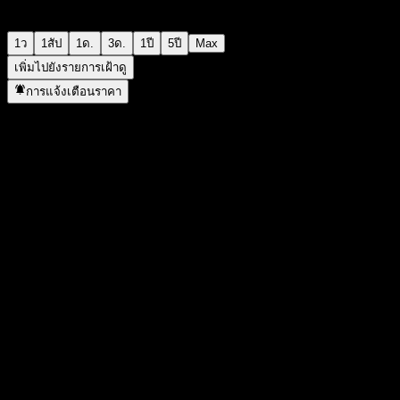
1ว
1สัป
1ด.
3ด.
1ปี
5ปี
Max
เพิ่มไปยังรายการเฝ้าดู
การแจ้งเตือนราคา
สถิติ
ราคาสูงสุดของวัน
29.76
ราคาต่ำสุดของวัน
28.96
สูงสุด 52W
35.24
ต่ำสุด 52W
14.9
ปริมาณการซื้อขาย
115,033
ปริมาณเฉลี่ย
262,828