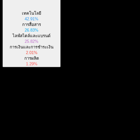
เทคโนโลยี
42.91%
การสื่อสาร
26.83%
ไลฟ์สไตล์และแบรนด์
25.82%
การเงินและการชำระเงิน
2.01%
การผลิต
1.29%
เกี่ยวกับ
Direxion Daily Dow Jones Internet Bull 3X บริหารจัดการแบบ
Passive เพื่อให้ผลตอบแทนแบบ Leverage 3 เท่าต่อวันตามดัชนี
Dow Jones Internet Composite Index ดัชนีนี้ประกอบด้วยบริษัท
Show more...
เทคโนโลยีอินเทอร์เน็ตและพาณิชย์ในสหรัฐฯ ที่ใหญ่ที่สุดและมี
ซีอีโอ
การซื้อขายมากที่สุด 40 อันดับแรก โดยบริษัทที่ได้รับเลือกจะถูก
ประเทศ
กำหนดโดยผู้ให้บริการดัชนีว่าเป็นบริษัทที่ได้รับรายได้ส่วนใหญ่