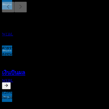
การจ่ายเงินปันผล
31
อัตราค่าใช้จ่าย
MAR
27
Direxion Daily Dow Jones Internet Bull 3X
ประมาณการ
1.00
%
WEBL
0%
1%+
ค่าธรรมเนียมรายปีที่คุณจ่ายให้กับบริษัทกองทุนเพื่อจัดการการ
ลงทุนของคุณ อัตราค่าใช้จ่ายยิ่งต่ำยิ่งดี ข้อความนี้ไม่ใช่คำ
ขึ้น XD
แนะนำการลงทุน
23
JUN
27
เงินปันผล
Direxion Daily Dow Jones Internet Bull 3X
ประมาณการ
WEBL
0.29
%
อัตราผลตอบแทนเงินปันผล
Jun 26
$0.03
ขึ้น XD
Mar 26