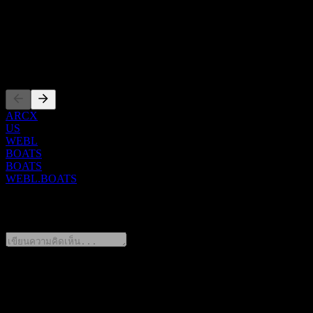
สหรัฐอเมริกา
จากกิจกรรมต่างๆ เช่น การค้าปลีกออนไลน์, โซเชียลมีเดีย, การ
ISIN
โฆษณา, แพลตฟอร์มการเดินทาง, Cloud Computing หรือการ
US25460E3642
ตลาดดิจิทัล เนื่องจากการปรับสมดุลรายวัน (daily rebalancing)
และผลตอบแทนทบต้นเมื่อเวลาผ่านไป ผลตอบแทนของกองทุน
การจดทะเบียน
สำหรับช่วงเวลาที่นานกว่าหนึ่งวัน มีความเป็นไปได้สูงที่จะแตก
ต่างจาก 300% ของผลตอบแทนของดัชนีในช่วงเวลาเดียวกัน
ทั้งนี้ ตั้งแต่วันที่ 27 กุมภาพันธ์ 2026 กองทุนได้เปลี่ยนคำว่า
ARCX
Shares ในชื่อเป็น ETF
US
WEBL
BOATS
BOATS
WEBL.BOATS
0 Comments
แชร์ความคิดของคุณ