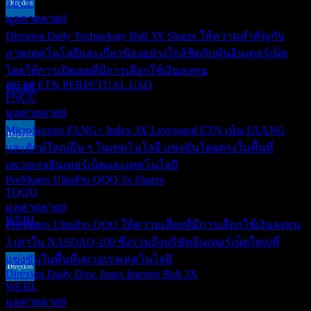
TECL
มูลค่าตลาด
0
ขึ้น XD
Direxion Daily Technology Bull 3X Shares ให้ความสำคัญกับ
23
JUN
28
ภาคเทคโนโลยีและเกี่ยวข้องอย่างใกล้ชิดกับหุ้นอินเทอร์เน็ต
Direxion Daily Dow Jones Internet Bull 3X
โดยให้การเปิดเผยที่มีการเลือกใช้เงินลงทุน
ประมาณการ
ZC SP ETN PERPETUAL USD
WEBL
FNGU
มูลค่าตลาด
0
MicroSectors FANG+ Index 3X Leveraged ETN เน้น FAANG
และยักษ์ใหญ่อื่น ๆ ในเทคโนโลยี แข่งขันโดยตรงในพื้นที่
ขึ้น XD
เลเวอเรจอินเทอร์เน็ตและเทคโนโลยี
26
ProShares UltraPro QQQ 3x Shares
JUN
28
TQQQ
Direxion Daily Dow Jones Internet Bull 3X
มูลค่าตลาด
0
ประมาณการ
WEBL
ProShares UltraPro QQQ ให้ความเสี่ยงที่มีการเลือกใช้เงินลงทุน
3 เท่าใน NASDAQ-100 ซึ่งรวมถึงบริษัทอินเทอร์เน็ตใหญ่ที่
แข่งขันในพื้นที่เลเวอเรจเทคโนโลยี
Direxion Daily Dow Jones Internet Bull 3X
WEBL
การจ่ายเงินปันผล
มูลค่าตลาด
0
30