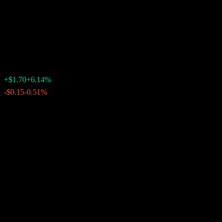
Direxion Daily Dow Jones
Internet Bull 3X
$29.37
62
+$1.70
+6.14%
19:59 วันนี้
-$0.15
-0.51%
22:35
หลังเวลาตลาด