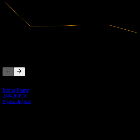
125,93B
Gelir
-31,33B
Net kâr
Rakipler
Bu liste, son piyasa olaylarına dayalı bir analizdir. Yatırım tavsiyesi
değildir.
Ildong Pharm
249420.KQ
Piyasa değeri
0
Hakkında
Show more...
CEO
Ülke