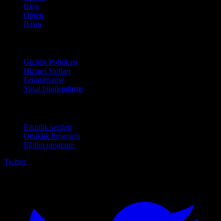
Blog
Öğren
Basın
Hukuki
Gizlilik Politikası
Hizmet Şartları
Feragatname
Yasal bilgilendirme
İşletmeler için
Etkinlik verileri
Ortaklık Programı
Eğitim programı
Twitter