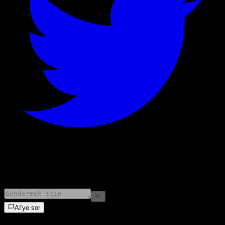
©
2026
Stock Events GmbH
AI'ye sor