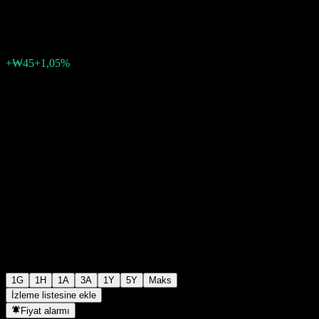
₩4.325
1
+₩45
+1,05%
Friday 06:30
1G
1H
1A
3A
1Y
5Y
Maks
İzleme listesine ekle
Fiyat alarmı