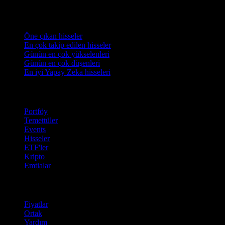
Koleksiyonlar
Öne çıkan hisseler
En çok takip edilen hisseler
Günün en çok yükselenleri
Günün en çok düşenleri
En iyi Yapay Zeka hisseleri
Özellikler
Portföy
Temettüler
Events
Hisseler
ETF'ler
Kripto
Emtialar
company
Fiyatlar
Ortak
Yardım