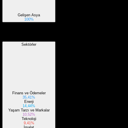
Gelişen Asya
100%
Sektörler
Sektörler
Finans ve Ödemeler
35,41%
Enerji
14,44%
Yaşam Tarzı ve Markalar
10,52%
Teknoloji
9,41%
İmalat