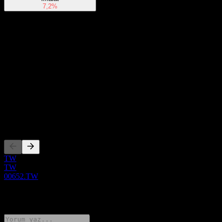
7,2%
Hakkında
NA
Show more...
CEO
Ülke
Tayvan
ISIN
TW0000065200
Kotasyonlar
TW
TW
00652.TW
0 Comments