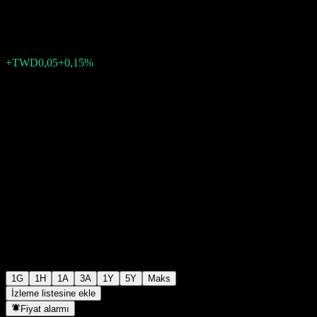
TWD34,19
3
+TWD0,05
+0,15%
05:30 Bugün
1G
1H
1A
3A
1Y
5Y
Maks
İzleme listesine ekle
Fiyat alarmı