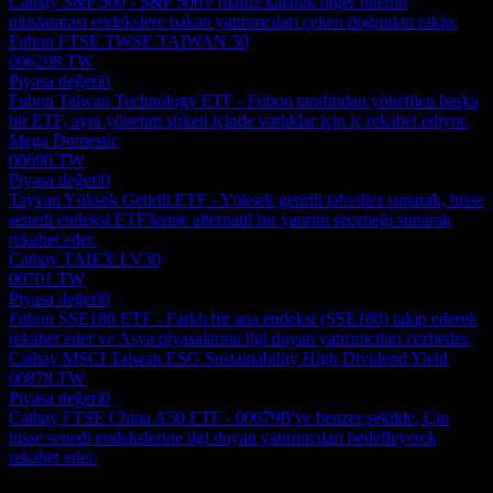
Cathay S&P 500 - S&P 500'e maruz kalarak diğer önemli
uluslararası endekslere bakan yatırımcıları çeken doğrudan rakip.
Fubon FTSE TWSE TAIWAN 50
006208.TW
Piyasa değeri
0
Fubon Taiwan Technology ETF - Fubon tarafından yönetilen başka
bir ETF, aynı yönetim şirketi içinde varlıklar için iç rekabet ediyor.
Mega Domestic
00690.TW
Piyasa değeri
0
Tayvan Yüksek Getirili ETF - Yüksek getirili tahviller sunarak, hisse
senedi endeksi ETF'lerine alternatif bir yatırım seçeneği sunarak
rekabet eder.
Cathay TAIEX LV30
00701.TW
Piyasa değeri
0
Fubon SSE180 ETF - Farklı bir ana endeksi (SSE180) takip ederek
rekabet eder ve Asya piyasalarına ilgi duyan yatırımcıları cezbeder.
Cathay MSCI Taiwan ESG Sustainability High Dividend Yield
00878.TW
Piyasa değeri
0
Cathay FTSE China A50 ETF - 00679B'ye benzer şekilde, Çin
hisse senedi endekslerine ilgi duyan yatırımcıları hedefleyerek
rekabet eder.