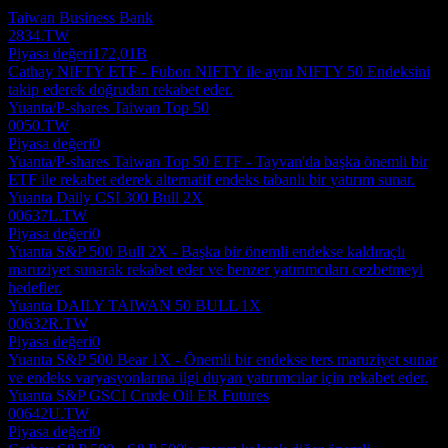
Taiwan Business Bank
2834.TW
Piyasa değeri
172,01B
Cathay NIFTY ETF - Fubon NIFTY ile aynı NIFTY 50 Endeksini
takip ederek doğrudan rekabet eder.
Yuanta/P-shares Taiwan Top 50
0050.TW
Piyasa değeri
0
Yuanta/P-shares Taiwan Top 50 ETF - Tayvan'da başka önemli bir
ETF ile rekabet ederek alternatif endeks tabanlı bir yatırım sunar.
Yuanta Daily CSI 300 Bull 2X
00637L.TW
Piyasa değeri
0
Yuanta S&P 500 Bull 2X - Başka bir önemli endekse kaldıraçlı
maruziyet sunarak rekabet eder ve benzer yatırımcıları cezbetmeyi
hedefler.
Yuanta DAILY TAIWAN 50 BULL 1X
00632R.TW
Piyasa değeri
0
Yuanta S&P 500 Bear 1X - Önemli bir endekse ters maruziyet sunar
ve endeks varyasyonlarına ilgi duyan yatırımcılar için rekabet eder.
Yuanta S&P GSCI Crude Oil ER Futures
00642U.TW
Piyasa değeri
0