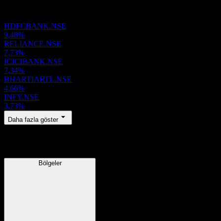
Portföy
HDFCBANK.NSE
9,48%
RELIANCE.NSE
7,73%
ICICIBANK.NSE
7,34%
BHARTIARTL.NSE
4,66%
INFY.NSE
3,73%
Daha fazla göster
Bölgeler
Bölgeler