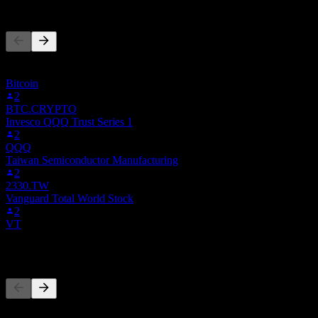
Başkaları da takip ediyor
Bu liste, 00652.TW'i takip eden Stock Events kullanıcılarının izleme
listelerine dayanmaktadır. Yatırım tavsiyesi değildir.
Bitcoin
2
BTC.CRYPTO
Invesco QQQ Trust Series 1
2
QQQ
Taiwan Semiconductor Manufacturing
2
2330.TW
Vanguard Total World Stock
2
VT
Rakipler
Bu liste, son piyasa olaylarına dayalı bir analizdir. Yatırım tavsiyesi
değildir.