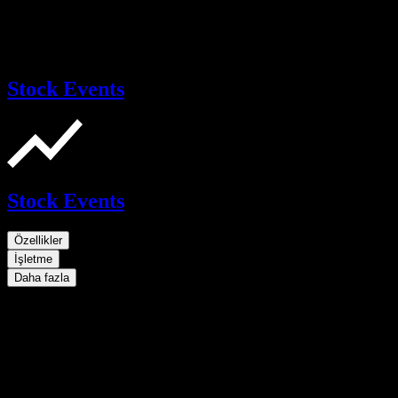
Stock Events
Stock Events
Özellikler
İşletme
Daha fazla