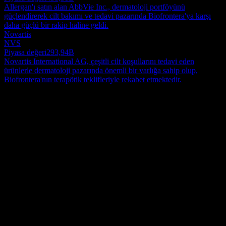
Allergan'ı satın alan AbbVie Inc., dermatoloji portföyünü
güçlendirerek cilt bakımı ve tedavi pazarında Biofrontera'ya karşı
daha güçlü bir rakip haline geldi.
Novartis
NVS
Piyasa değeri
293,94B
Novartis International AG, çeşitli cilt koşullarını tedavi eden
ürünlerle dermatoloji pazarında önemli bir varlığa sahip olup,
Biofrontera'nın terapötik teklifleriyle rekabet etmektedir.
Hakkında
Bir biyofarmasötik şirketi olan Biofrontera AG; Almanya, İspanya,
Birleşik Krallık, Avrupa'nın geri kalanı, Amerika Birleşik Devletleri
ve uluslararası düzeyde dermatolojik ürünlerin ve tıbbi ürünlerin
araştırılması, geliştirilmesi ve dağıtımıyla uğraşmaktadır. Şirket; yüz
Show more...
ve saç derisindeki hafif ve orta dereceli aktinik keratozlar, alan
CEO
kanserleşmesi ve ölümcül skuamöz hücreli karsinom tedavisi için
Dr. Hermann Lubbert Ph.D.
Ameluz ve BF-RhodoLED lambasını sunmaktadır. Şirket ayrıca,
Çalışanlar
çok sayıda aralıklı lezyonun tedavisi için RhodoLED XL lambasını
95
ve tahriş olmuş, hassas ciltler için bir kozmetik ürün olan Belixos'u
Ülke
sağlamaktadır. Buna ek olarak şirket, aktinik keratoz ve bazal hücreli
Almanya
karsinom dahil olmak üzere keratinosit cilt kanserlerinin tedavisi için
ISIN
fotodinamik terapiye (PDT) odaklanmaktadır. Şirketin Maruho Co.,
DE000A4BGGM7