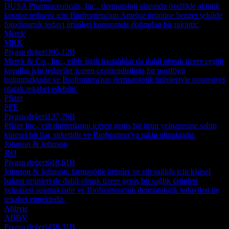
DUSA Pharmaceuticals, Inc., dermatoloji alanında özellikle aktinik
keratoz tedavisi için Biofrontera'nın Ameluz ürününe benzer şekilde
fotodinamik tedavi ürünleri konusunda doğrudan bir rakiptir.
Merck
MRK
Piyasa değeri
305,12B
Merck & Co., Inc., ciltle ilgili hastalıklar da dahil olmak üzere çeşitli
koşullar için tedaviler içeren çeşitlendirilmiş bir portföyü
bulunmaktadır ve Biofrontera'nın dermatolojik ürünleriyle potansiyel
olarak rekabet edebilir.
Pfizer
PFE
Piyasa değeri
137,76B
Pfizer Inc., cilt durumlarını içeren geniş bir ürün yelpazesine sahip
küresel bir ilaç şirketidir ve Biofrontera'ya rakip olmaktadır.
Johnson & Johnson
JNJ
Piyasa değeri
618,61B
Johnson & Johnson, farmasötik ürünler ve cilt sağlığı için kişisel
bakım ürünleri de dahil olmak üzere geniş bir sağlık ürünleri
yelpazesi sunmaktadır ve Biofrontera'nın dermatolojik tedavileri ile
rekabet etmektedir.
Abbvie
ABBV
Piyasa değeri
438,31B