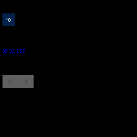
Yaklaşan
Finansal sonuçlar
13
AUG
Biofrontera
0DOL.LSE
Finansal sonuçlar
13
Aug
Beklenen
Q3 2024
Q4 2024