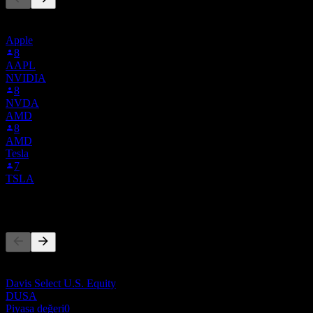
Bu liste, 0DOL.LSE'i takip eden Stock Events kullanıcılarının
izleme listelerine dayanmaktadır. Yatırım tavsiyesi değildir.
Apple
8
AAPL
NVIDIA
8
NVDA
AMD
8
AMD
Tesla
7
TSLA
Rakipler
Bu liste, son piyasa olaylarına dayalı bir analizdir. Yatırım tavsiyesi
değildir.
Davis Select U.S. Equity
DUSA
Piyasa değeri
0