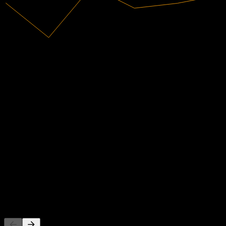
36,13M
Gelir
-9,26M
Net kâr
Analist değerlendirmeleri
2,28
Ortalama fiyat hedefi
En yüksek tahmin 2,28.
Son 6 ay içindeki 1 değerlendirmeden. Bu bir yatırım tavsiyesi
değildir.
Al
0
%
Tut
100
%
Sat
0
%
Başkaları da takip ediyor