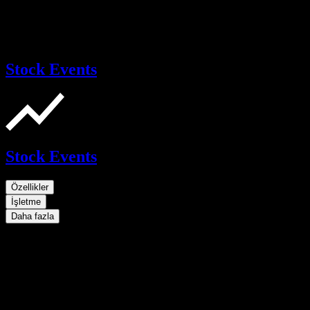
Stock Events
Stock Events
Özellikler
İşletme
Daha fazla