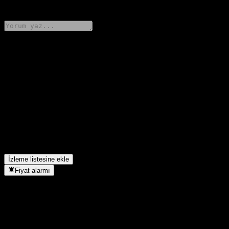
0 Comments
Düşüncelerini paylaş
FAQ
Brd. Klee hissesinin sembolü nedir?
▼
Brd. Klee’in geçen yılki geliri ne kadardı?
▼
Brd. Klee’in geçen yılki net geliri neydi?
▼
Brd. Klee temettü ödüyor mu?
▼
Brd. Klee hangi sektörde yer alıyor?
▼
Brd. Klee hisse bölünmesini ne zaman tamamladı?
▼
İzleme listesine ekle
Fiyat alarmı