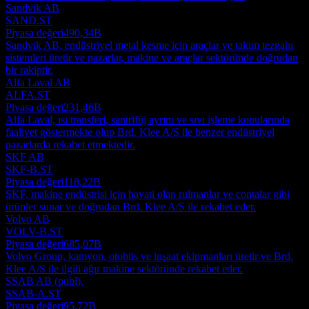
Sandvik AB
SAND.ST
Piyasa değeri
490,34B
Sandvik AB, endüstriyel metal kesme için araçlar ve takım tezgahı
sistemleri üretir ve pazarlar, makine ve araçlar sektöründe doğrudan
bir rakiptir.
Alfa Laval AB
ALFA.ST
Piyasa değeri
231,46B
Alfa Laval, ısı transferi, santrifüj ayrım ve sıvı işleme konularında
faaliyet göstermekte olup Brd. Klee A/S ile benzer endüstriyel
pazarlarda rekabet etmektedir.
SKF AB
SKF-B.ST
Piyasa değeri
118,22B
SKF, makine endüstrisi için hayati olan rulmanlar ve contalar gibi
ürünler sunar ve doğrudan Brd. Klee A/S ile rekabet eder.
Volvo AB
VOLV-B.ST
Piyasa değeri
685,07B
Volvo Group, kamyon, otobüs ve inşaat ekipmanları üretir ve Brd.
Klee A/S ile ilgili ağır makine sektöründe rekabet eder.
SSAB AB (publ).
SSAB-A.ST
Piyasa değeri
95,72B