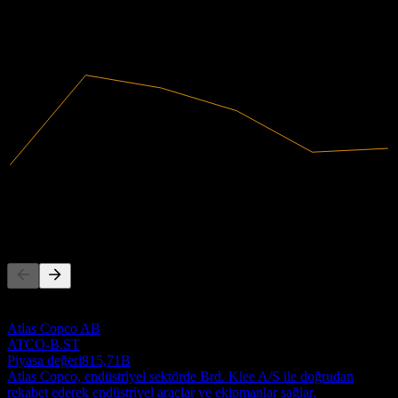
2022
2023
2024
2025
351,97M
Gelir
12,81M
Net kâr
Rakipler
Bu liste, son piyasa olaylarına dayalı bir analizdir. Yatırım tavsiyesi
değildir.
Atlas Copco AB
ATCO-B.ST
Piyasa değeri
815,71B
Atlas Copco, endüstriyel sektörde Brd. Klee A/S ile doğrudan
rekabet ederek endüstriyel araçlar ve ekipmanlar sağlar.