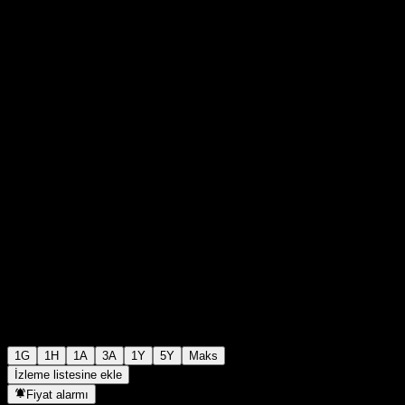
0
0
+kr0,00
+0%
00:00 Bugün
1G
1H
1A
3A
1Y
5Y
Maks
İzleme listesine ekle
Fiyat alarmı