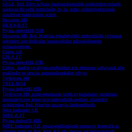
SSAB, Brd. Klee A/S'nin faaliyet gösterdiği endüstrilere tedarik
sağlayan bir çelik üreticisidir, bu da onları endüstriyel tedarik
zincirinde rakip haline getirir.
Hexagon AB
HEXA-B.ST
Piyasa değeri
218,51B
Hexagon AB, Brd. Klee'nin rekabet ettiği mühendislik ve imalat
sektörleri için ilgili olan hassas ölçüm teknolojilerinde
uzmanlaşmıştır.
Epiroc AB
EPI-A.ST
Piyasa değeri
311,65B
Epiroc, maden ve altyapı endüstrileri için ekipman sağlayarak ağır
makineler ve araçlar pazarında rekabet ediyor.
Trelleborg AB
TREL-B.ST
Piyasa değeri
90,86B
Trelleborg AB, zorlu ortamlarda kritik uygulamaları sızdırmaz,
sönümleyici ve koruyucu mühendislik polimer çözümleri
geliştirirken Brd. Klee'nin pazarıyla örtüşmektedir.
Nibe Industrier AB
NIBE-B.ST
Piyasa değeri
71,41B
NIBE Industrier AB, inşaat endüstrisinde ısıtma ve kontrol için
ürünler üretir ve Brd. Klee A/S gibi benzer sektörlere tedarik