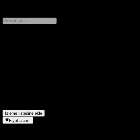
0 Comments
Düşüncelerini paylaş
FAQ
abrdn European Sustainable Equity Fund hissesinin bugünkü
fiyatı nedir?
▼
abrdn European Sustainable Equity Fund hissesinin sembolü
nedir?
▼
abrdn European Sustainable Equity Fund hangi sektörde yer
alıyor?
▼
abrdn European Sustainable Equity Fund hisse bölünmesini ne
zaman tamamladı?
▼
İzleme listesine ekle
Fiyat alarmı