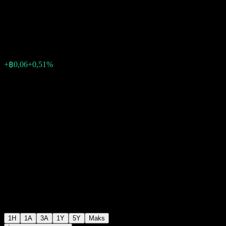
Equity Fund
฿12,71
0
+฿0,06
+0,51%
Geçen hafta
1H
1A
3A
1Y
5Y
Maks