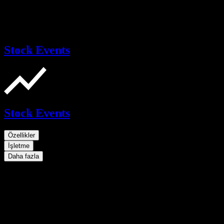
Stock Events
Stock Events
Özellikler
İşletme
Daha fazla