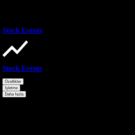
Stock Events
Stock Events
Özellikler
İşletme
Daha fazla