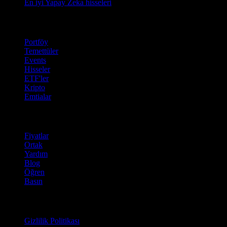
En iyi Yapay Zeka hisseleri
Özellikler
Portföy
Temettüler
Events
Hisseler
ETF'ler
Kripto
Emtialar
company
Fiyatlar
Ortak
Yardım
Blog
Öğren
Basın
Hukuki
Gizlilik Politikası