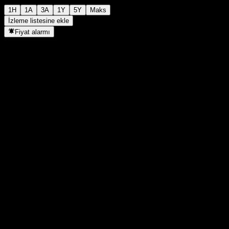
1H
1A
3A
1Y
5Y
Maks
İzleme listesine ekle
Fiyat alarmı
İstatistikler
Günün en yüksek
445
Günlük en düşük
445
52H Zirve
461
52H Dip
438
Hacim
-
Ort. Hacim
-
Piyasa değeri
0
F/K Oranı
-
Temettü verimi