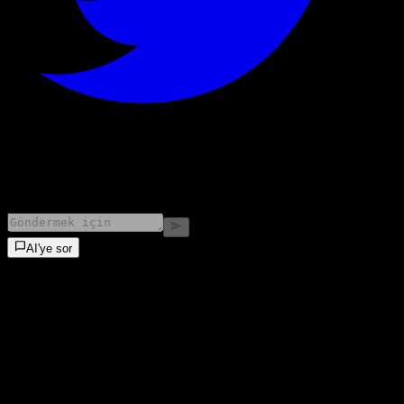
©
2026
Stock Events GmbH
AI'ye sor