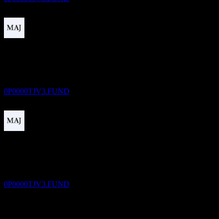
Temettü ödemesi
4
JAN
27
Fidelity Korea - Asian High Yield Monthly
Income Feeder Bond-Fund of Funds A
Tahmini
0P0000TJV3.FUND
Temettü eksisi
4
FEB
27
Fidelity Korea - Asian High Yield Monthly
Income Feeder Bond-Fund of Funds A
Tahmini
0P0000TJV3.FUND