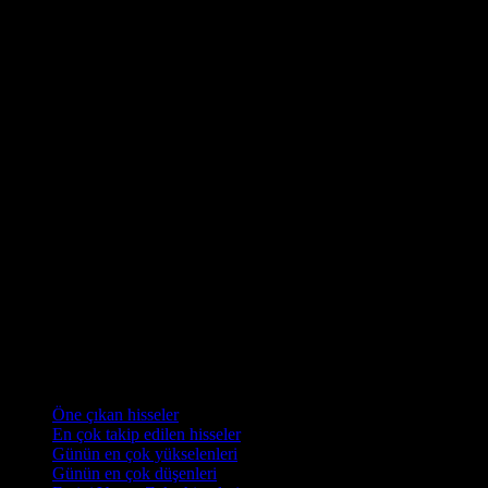
Koleksiyonlar
Öne çıkan hisseler
En çok takip edilen hisseler
Günün en çok yükselenleri
Günün en çok düşenleri