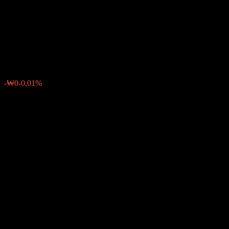
Yield Monthly Income Feeder
Bond-Fund of Funds A
₩445
0
-₩0
-0,01%
Geçen hafta