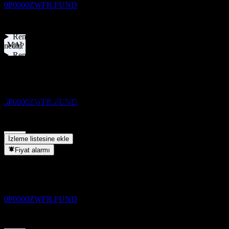
0P0000ZWFR.FUND
FAQ
Renaissance Global Infrastructure USD hissesinin bugünkü fiyatı
nedir?
▼
Renaissance Global Infrastructure USD hissesinin sembolü nedir?
Temettü ödemesi
▼
30
Renaissance Global Infrastructure USD hissesinin fiyatı artıyor
JUN
27
mu?
▼
Renaissance Global Infrastructure USD
Renaissance Global Infrastructure USD temettü ödüyor mu?
▼
Tahmini
Renaissance Global Infrastructure USD hangi sektörde yer
0P0000ZWFR.FUND
alıyor?
▼
Renaissance Global Infrastructure USD hisse bölünmesini ne
zaman tamamladı?
▼
İzleme listesine ekle
Fiyat alarmı
Temettü eksisi
30
SEP
27
Renaissance Global Infrastructure USD
Tahmini
0P0000ZWFR.FUND