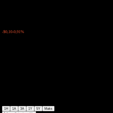
Infrastructure USD
$11,41
0
-$0,10
-0,91%
Geçen hafta
1H
1A
3A
1Y
5Y
Maks