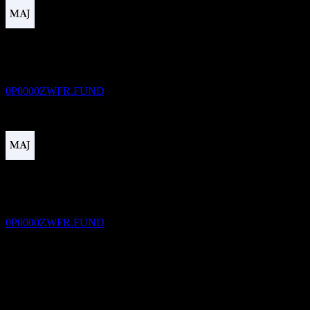
Temettü ödemesi
30
SEP
27
Renaissance Global Infrastructure USD
Tahmini
0P0000ZWFR.FUND
Temettü ödemesi
17
DEC
27
Renaissance Global Infrastructure USD
Tahmini
0P0000ZWFR.FUND