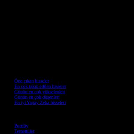
Koleksiyonlar
Öne çıkan hisseler
En çok takip edilen hisseler
Günün en çok yükselenleri
Günün en çok düşenleri
En iyi Yapay Zeka hisseleri
Özellikler
Portföy
Temettüler