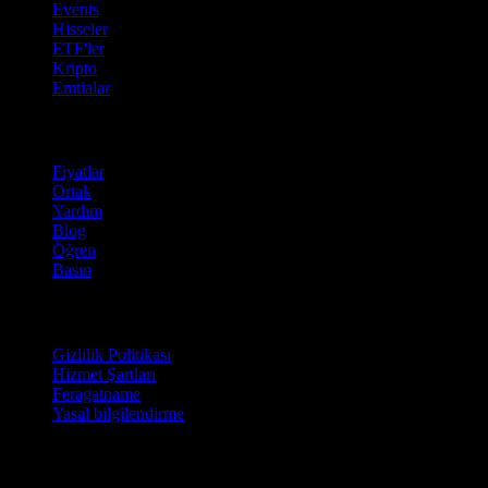
Events
Hisseler
ETF'ler
Kripto
Emtialar
company
Fiyatlar
Ortak
Yardım
Blog
Öğren
Basın
Hukuki
Gizlilik Politikası
Hizmet Şartları
Feragatname
Yasal bilgilendirme
İşletmeler için