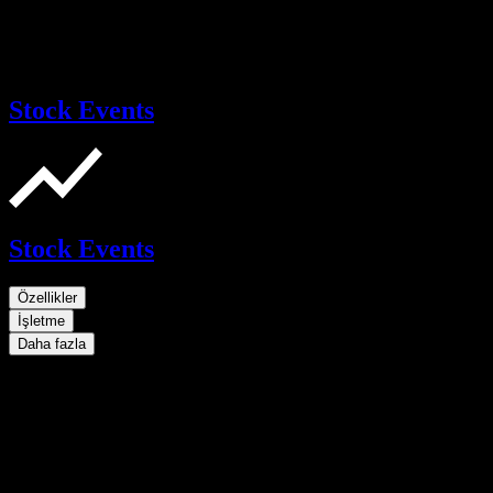
Stock Events
Stock Events
Özellikler
İşletme
Daha fazla