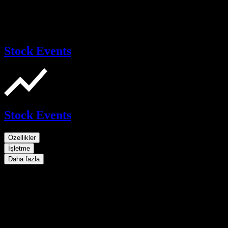
Stock Events
Stock Events
Özellikler
İşletme
Daha fazla