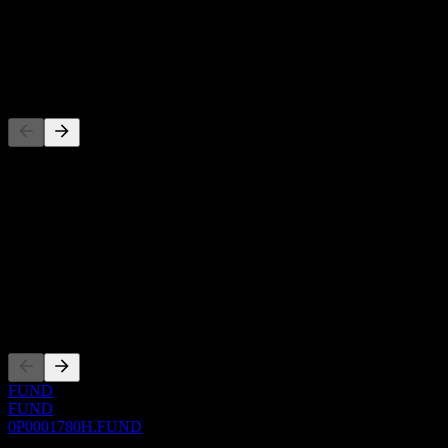
-
Temettü
-
Rakipler
Bu liste, son piyasa olaylarına dayalı bir analizdir. Yatırım tavsiyesi
değildir.
Hakkında
Show more...
CEO
Kotasyonlar
FUND
FUND
0P0001780H.FUND