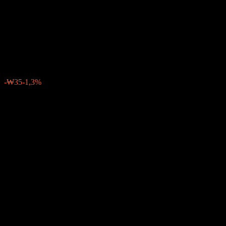
Megatrend Feeder Equity-
Fund of Funds C-P Unhedged
₩2.667
0
-₩35
-1,3%
Geçen hafta