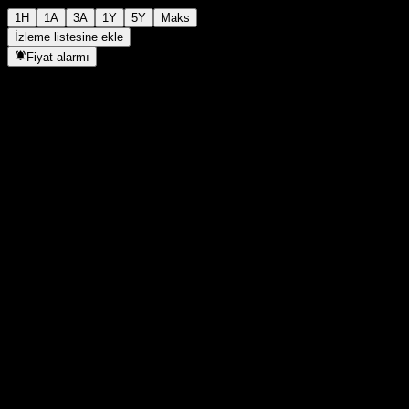
1H
1A
3A
1Y
5Y
Maks
İzleme listesine ekle
Fiyat alarmı
İstatistikler
Günün en yüksek
2.667
Günlük en düşük
2.667
52H Zirve
2.884
52H Dip
2.251
Hacim
-
Ort. Hacim
-
Piyasa değeri
0
F/K Oranı
-
Temettü verimi