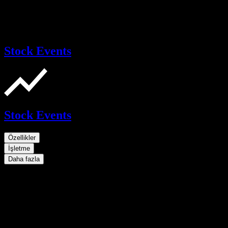
Stock Events
Stock Events
Özellikler
İşletme
Daha fazla